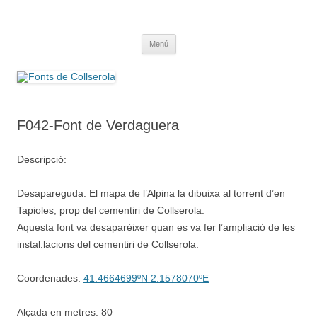
Saltar
al
Fonts de Collserola
contenido
Fes Fonts Fent Fonting, font, aigua, patrimoni, font natural, spring
Menú
F042-Font de Verdaguera
Descripció:
Desapareguda. El mapa de l’Alpina la dibuixa al torrent d’en
Tapioles, prop del cementiri de Collserola.
Aquesta font va desaparèixer quan es va fer l’ampliació de les
instal.lacions del cementiri de Collserola.
Coordenades:
41.4664699ºN 2.1578070ºE
Alçada en metres: 80