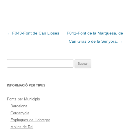
Navegación
←
F043-Font de Can Lloses
F041-Font de la Marquesa, de
de
Can Gras o de la Senyora.
→
entradas
Buscar:
INFORMACIÓ PER TIPUS
Fonts per Municipis
Barcelona
Cerdanyola
Esplugues de Llobregat
Molins de Rei