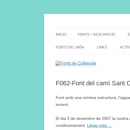
Saltar
al
contenido
Fes Fonts Fent Fonting, font, aigua, patrimon
Fonts de Collserola
INICIO
FONTS + DESCRIPCIÓ
E
FONTS DEL MÓN
LINKS
ACTIV
F062-Font del camí Sant 
Font amb una mínima estructura, l’aigua 
torrent.
El dia 3 de desembre de 2007 la nostra 
condicionament.
Llegiu més …