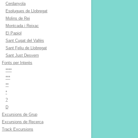
Cerdanyola
Esplugues de Llobregat
Molins de Rei
Montcada i Reixac
El Papiol
Sant Cugat del Vallès
Sant Feliu de Llobregat
Sant Just Desvern
Fonts per Interès
****
***
**
*
?
D
Excursions de Grup
Excursions de Recerca
Track Excursions