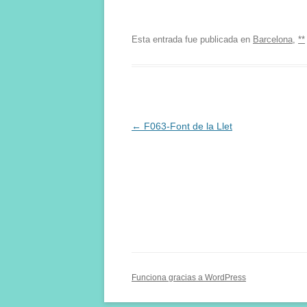
Esta entrada fue publicada en
Barcelona
,
**
Navegación
←
F063-Font de la Llet
de
entradas
Funciona gracias a WordPress