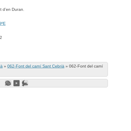
nt d’en Duran.
9ºE
02
ià
»
062-Font del camí Sant Cebrià
»
062-Font del camí