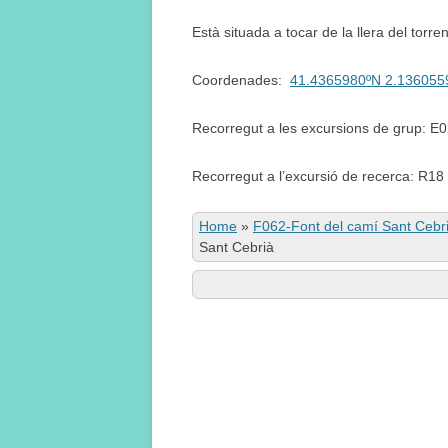
Està situada a tocar de la llera del torre
Coordenades:
41.4365980ºN 2.136055
Recorregut a les excursions de grup: E
Recorregut a l’excursió de recerca: R18
Home
»
F062-Font del camí Sant Cebr
Sant Cebrià