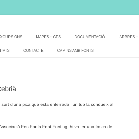
i, font natural, spring
XCURSIONS
MAPES + GPS
DOCUMENTACIÓ:
ARBRES +
DE GRUP
MAPES EXCURSIONS
ARBRES 
ITATS
CONTACTE
CAMINS AMB FONTS
DE RECERCA
MAPES + TRACKS + PERFILS
BARRAQUE
MAPA DE TOTES LES FONTS
Cebrià
surt d’una pica que està enterrada i un tub la condueix al
Associació Fes Fonts Fent Fonting, hi va fer una tasca de