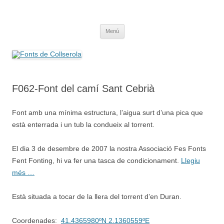
Saltar
al
Fonts de Collserola
contenido
Fes Fonts Fent Fonting, font, aigua, patrimoni, font natural, spring
Menú
F062-Font del camí Sant Cebrià
Font amb una mínima estructura, l’aigua surt d’una pica que
està enterrada i un tub la condueix al torrent.
El dia 3 de desembre de 2007 la nostra Associació Fes Fonts
Fent Fonting, hi va fer una tasca de condicionament.
Llegiu
més …
Està situada a tocar de la llera del torrent d’en Duran.
Coordenades:
41.4365980ºN 2.1360559ºE