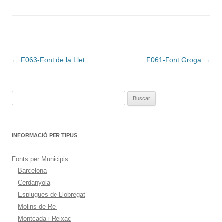
Navegación
←
F063-Font de la Llet
F061-Font Groga
→
de
entradas
Buscar:
INFORMACIÓ PER TIPUS
Fonts per Municipis
Barcelona
Cerdanyola
Esplugues de Llobregat
Molins de Rei
Montcada i Reixac