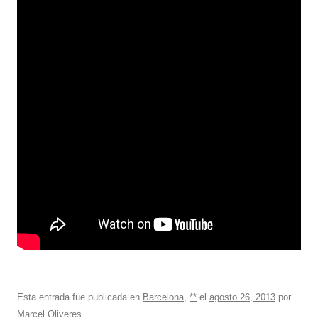
Esta entrada fue publicada en
Barcelona
,
**
el
agosto 26, 2013
por
Marcel Oliveres
.