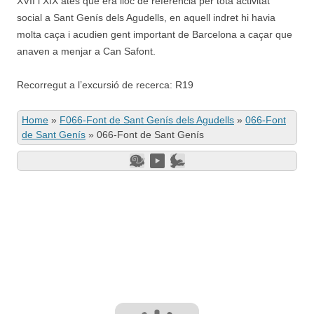
XVII i XIX atès que era lloc de referència per tota activitat
social a Sant Genís dels Agudells, en aquell indret hi havia
molta caça i acudien gent important de Barcelona a caçar que
anaven a menjar a Can Safont.
Recorregut a l’excursió de recerca: R19
Home
»
F066-Font de Sant Genís dels Agudells
»
066-Font
de Sant Genís
»
066-Font de Sant Genís