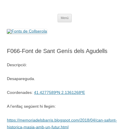
Saltar
al
Fonts de Collserola
contenido
Fes Fonts Fent Fonting, font, aigua, patrimoni, font natural, spring
Menú
F066-Font de Sant Genís dels Agudells
Descripció:
Desapareguda.
Coordenades:
41.4277589ºN 2.1361268ºE
A l’enllaç següent hi llegim:
https://memoriadelsbarris.blogspot.com/2018/04/can-safont-
historica-masia-amb-un-futur.html