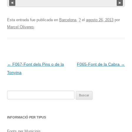
Esta entrada fue publicada en
Barcelona
,
?
el
agosto 26, 2013
por
Marcel Oliveres
.
Navegación
←
F067-Font dels Pins o de la
F065-Font de la Cabra
→
de
Tonyina
entradas
Buscar:
INFORMACIÓ PER TIPUS
Fonts per Municipis