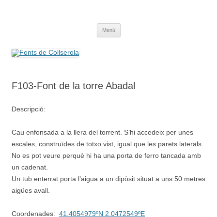
Saltar
al
Fonts de Collserola
contenido
Fes Fonts Fent Fonting, font, aigua, patrimoni, font natural, spring
Menú
F103-Font de la torre Abadal
Descripció:
Cau enfonsada a la llera del torrent. S’hi accedeix per unes
escales, construïdes de totxo vist, igual que les parets laterals.
No es pot veure perquè hi ha una porta de ferro tancada amb
un cadenat.
Un tub enterrat porta l’aigua a un dipòsit situat a uns 50 metres
aigües avall.
Coordenades:
41.4054979ºN 2.0472549ºE