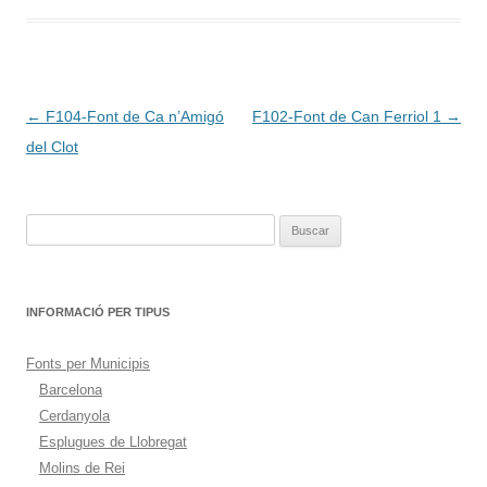
Navegación
←
F104-Font de Ca n’Amigó
F102-Font de Can Ferriol 1
→
de
del Clot
entradas
Buscar:
INFORMACIÓ PER TIPUS
Fonts per Municipis
Barcelona
Cerdanyola
Esplugues de Llobregat
Molins de Rei