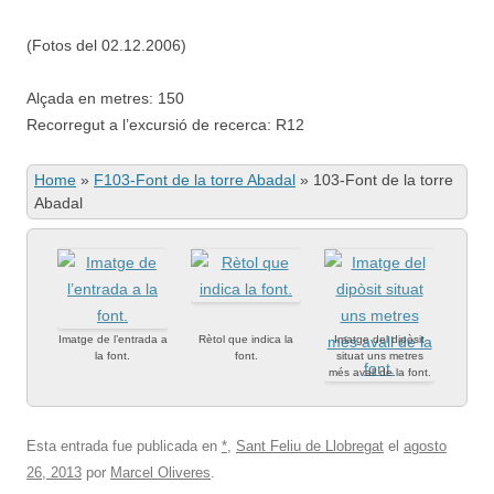
(Fotos del 02.12.2006)
Alçada en metres: 150
Recorregut a l’excursió de recerca: R12
Home
»
F103-Font de la torre Abadal
»
103-Font de la torre
Abadal
Imatge de l’entrada a
Rètol que indica la
Imatge del dipòsit
la font.
font.
situat uns metres
més avall de la font.
Esta entrada fue publicada en
*
,
Sant Feliu de Llobregat
el
agosto
26, 2013
por
Marcel Oliveres
.