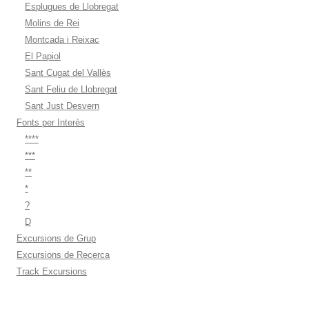
Esplugues de Llobregat
Molins de Rei
Montcada i Reixac
El Papiol
Sant Cugat del Vallès
Sant Feliu de Llobregat
Sant Just Desvern
Fonts per Interès
****
***
**
*
?
D
Excursions de Grup
Excursions de Recerca
Track Excursions