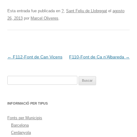
Esta entrada fue publicada en
?
,
Sant Feliu de Llobregat
el
agosto
26, 2013
por
Marcel Oliveres
.
Navegación
←
F112-Font de Can Vicens
F110-Font de Ca n’Albareda
→
de
entradas
Buscar:
INFORMACIÓ PER TIPUS
Fonts per Municipis
Barcelona
Cerdanyola