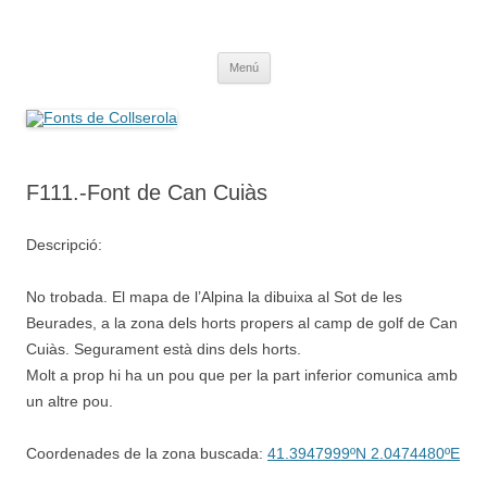
Saltar
al
Fonts de Collserola
contenido
Fes Fonts Fent Fonting, font, aigua, patrimoni, font natural, spring
Menú
F111.-Font de Can Cuiàs
Descripció:
No trobada. El mapa de l’Alpina la dibuixa al Sot de les
Beurades, a la zona dels horts propers al camp de golf de Can
Cuiàs. Segurament està dins dels horts.
Molt a prop hi ha un pou que per la part inferior comunica amb
un altre pou.
Coordenades de la zona buscada:
41.3947999ºN 2.0474480ºE