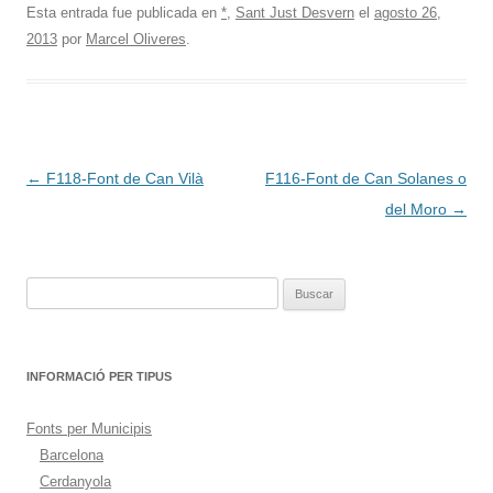
Esta entrada fue publicada en
*
,
Sant Just Desvern
el
agosto 26,
2013
por
Marcel Oliveres
.
Navegación
←
F118-Font de Can Vilà
F116-Font de Can Solanes o
de
del Moro
→
entradas
Buscar:
INFORMACIÓ PER TIPUS
Fonts per Municipis
Barcelona
Cerdanyola