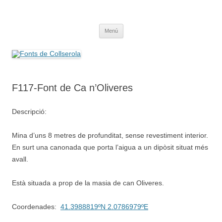
Saltar
al
Fonts de Collserola
contenido
Fes Fonts Fent Fonting, font, aigua, patrimoni, font natural, spring
Menú
F117-Font de Ca n’Oliveres
Descripció:
Mina d’uns 8 metres de profunditat, sense revestiment interior.
En surt una canonada que porta l’aigua a un dipòsit situat més
avall.
Està situada a prop de la masia de can Oliveres.
Coordenades:
41.3988819ºN 2.0786979ºE