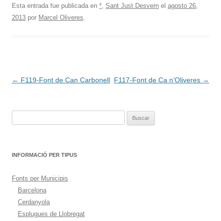
Esta entrada fue publicada en
*
,
Sant Just Desvern
el
agosto 26,
2013
por
Marcel Oliveres
.
Navegación
←
F119-Font de Can Carbonell
F117-Font de Ca n’Oliveres
→
de
entradas
Buscar:
INFORMACIÓ PER TIPUS
Fonts per Municipis
Barcelona
Cerdanyola
Esplugues de Llobregat