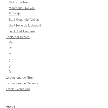
Molins de Rei
Montcada i Reixac
El Papiol
Sant Cugat del Vallès
Sant Feliu de Llobregat
Sant Just Desvern
Fonts per Interès
****
***
**
*
?
D
Excursions de Grup
Excursions de Recerca
Track Excursions
MENUS