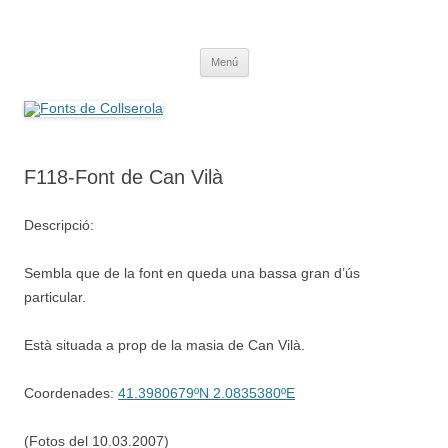
Saltar
al
Fonts de Collserola
contenido
Fes Fonts Fent Fonting, font, aigua, patrimoni, font natural, spring
Menú
F118-Font de Can Vilà
Descripció:
Sembla que de la font en queda una bassa gran d’ús
particular.
Està situada a prop de la masia de Can Vilà.
Coordenades:
41.3980679ºN 2.0835380ºE
(Fotos del 10.03.2007)