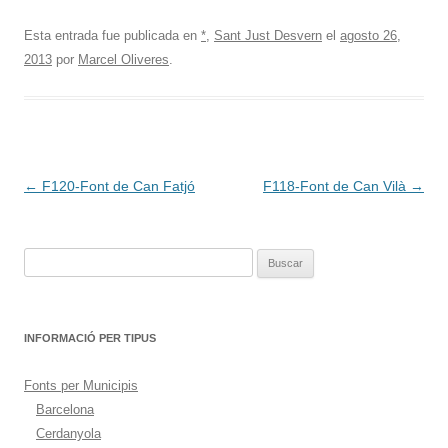
Esta entrada fue publicada en
*
,
Sant Just Desvern
el
agosto 26,
2013
por
Marcel Oliveres
.
Navegación
←
F120-Font de Can Fatjó
F118-Font de Can Vilà
→
de
entradas
Buscar:
INFORMACIÓ PER TIPUS
Fonts per Municipis
Barcelona
Cerdanyola