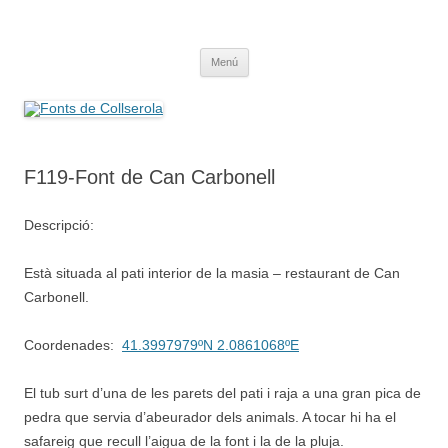
Saltar
al
Fonts de Collserola
contenido
Fes Fonts Fent Fonting, font, aigua, patrimoni, font natural, spring
Menú
F119-Font de Can Carbonell
Descripció:
Està situada al pati interior de la masia – restaurant de Can
Carbonell.
Coordenades:
41.3997979ºN 2.0861068ºE
El tub surt d’una de les parets del pati i raja a una gran pica de
pedra que servia d’abeurador dels animals. A tocar hi ha el
safareig que recull l’aigua de la font i la de la pluja.