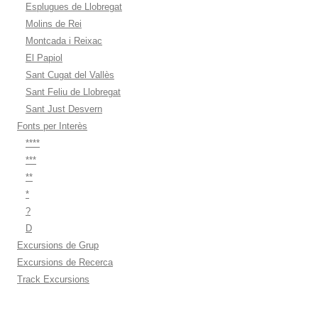
Esplugues de Llobregat
Molins de Rei
Montcada i Reixac
El Papiol
Sant Cugat del Vallès
Sant Feliu de Llobregat
Sant Just Desvern
Fonts per Interès
****
***
**
*
?
D
Excursions de Grup
Excursions de Recerca
Track Excursions