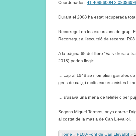
Coordenades:
41.4095600N 2.0939699
Durant el 2008 ha estat recuperada tota l
Recorregut en les excursions de grup: 
Recorregut a l’excursió de recerca: R08
A la pàgina 68 del llibre “Vallvidrera a 
2018) poden llegir:
… cap al 1948 se n’omplien garrafes de v
gens de calç, i molts excursionistes hi a
… s’usava una mena de telefèric per puj
Segons Miquel Tormos, anys enrere l’ai
al costat de la masia de Can Llevallol.
Home
»
F100-Font de Can Llevallol
»
1