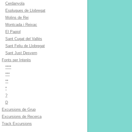
Cerdanyola
Esplugues de Llobregat
Molins de Rei
Montcada i Reixac
El Papiol
Sant Cugat del Vallès
Sant Feliu de Llobregat
Sant Just Desvern
Fonts per Interès
****
***
**
*
?
D
Excursions de Grup
Excursions de Recerca
Track Excursions