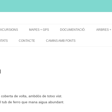
i, font natural, spring
XCURSIONS
MAPES + GPS
DOCUMENTACIÓ:
ARBRES +
DE GRUP
MAPES EXCURSIONS
ARBRES 
ITATS
CONTACTE
CAMINS AMB FONTS
DE RECERCA
MAPES + TRACKS + PERFILS
BARRAQUE
MAPA DE TOTES LES FONTS
l
coberta de volta, ambdós de totxo vist.
t el tub de ferro que mana aigua abundant.