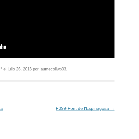
**
el
julio 26, 2013
por
jaumecollwp03
.
ma
F099-Font de l’Espinagosa
→