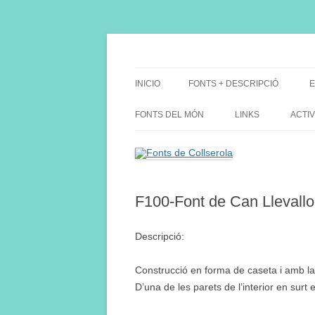
Saltar
al
contenido
Fes Fonts Fent Fonting, font, aigua, patrimon
Fonts de Collserola
INICIO
FONTS + DESCRIPCIÓ
E
FONTS DEL MÓN
LINKS
ACTIV
F100-Font de Can Llevallo
Descripció:
Construcció en forma de caseta i amb la 
D’una de les parets de l’interior en sur