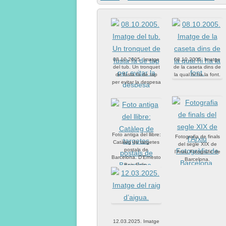
08.10.2005. Imatge
08.10.2005. Imatge
del tub. Un tronquet
de la caseta dins de
de fusta fa de tap
la qual hi ha la font.
per evitar la despesa
d’aigua.
Foto antiga del llibre:
Fotografia de finals
Catàleg de targetes
del segle XIX de
postals de
l’Arxiu Fotogràfic de
Barcelona. D’Ernesto
Barcelona.
Boix Felip.
Ajuntament de
Barcelona.
12.03.2025. Imatge