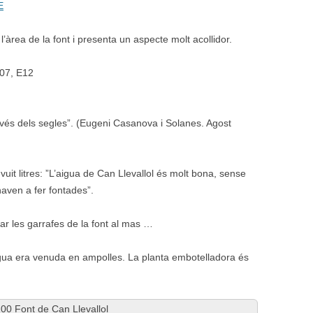
E
’àrea de la font i presenta un aspecte molt acollidor.
E07, E12
través dels segles”. (Eugeni Casanova i Solanes. Agost
uit litres: ”L’aigua de Can Llevallol és molt bona, sense
naven a fer fontades”.
ar les garrafes de la font al mas …
gua era venuda en ampolles. La planta embotelladora és
00 Font de Can Llevallol