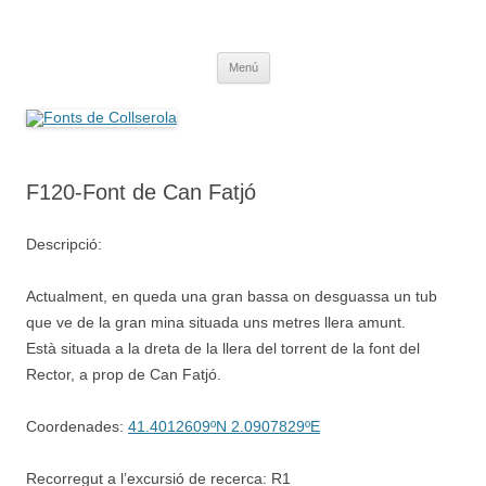
Saltar
al
Fonts de Collserola
contenido
Fes Fonts Fent Fonting, font, aigua, patrimoni, font natural, spring
Menú
F120-Font de Can Fatjó
Descripció:
Actualment, en queda una gran bassa on desguassa un tub
que ve de la gran mina situada uns metres llera amunt.
Està situada a la dreta de la llera del torrent de la font del
Rector, a prop de Can Fatjó.
Coordenades:
41.4012609ºN 2.0907829ºE
Recorregut a l’excursió de recerca: R1