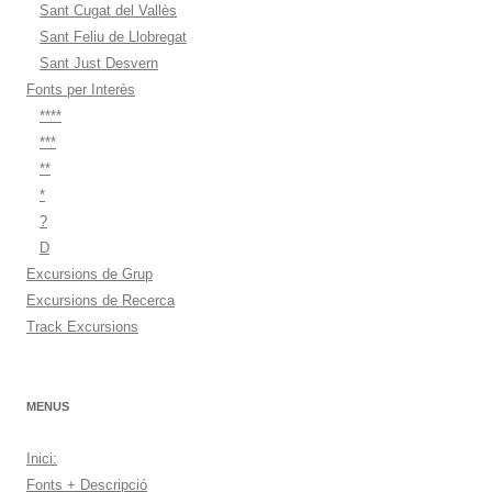
Sant Cugat del Vallès
Sant Feliu de Llobregat
Sant Just Desvern
Fonts per Interès
****
***
**
*
?
D
Excursions de Grup
Excursions de Recerca
Track Excursions
MENUS
Inici:
Fonts + Descripció