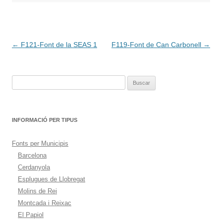
Navegación
←
F121-Font de la SEAS 1
F119-Font de Can Carbonell
→
de
entradas
Buscar:
INFORMACIÓ PER TIPUS
Fonts per Municipis
Barcelona
Cerdanyola
Esplugues de Llobregat
Molins de Rei
Montcada i Reixac
El Papiol