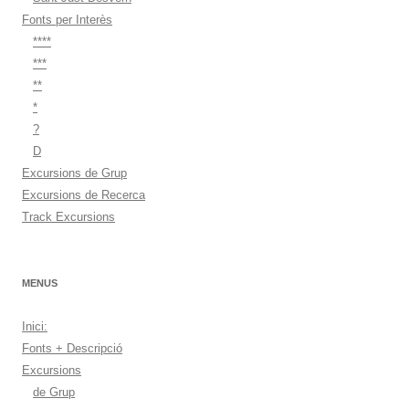
Fonts per Interès
****
***
**
*
?
D
Excursions de Grup
Excursions de Recerca
Track Excursions
MENUS
Inici:
Fonts + Descripció
Excursions
de Grup