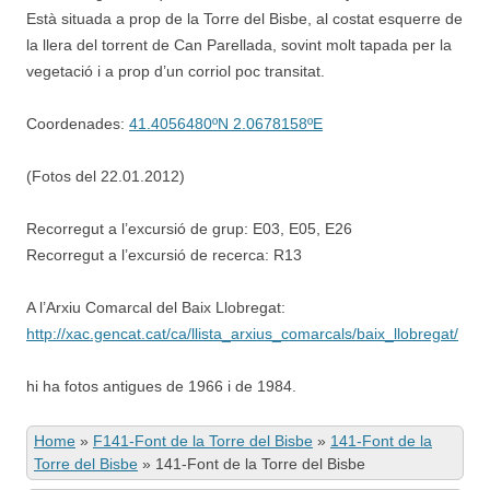
Està situada a prop de la Torre del Bisbe, al costat esquerre de
la llera del torrent de Can Parellada, sovint molt tapada per la
vegetació i a prop d’un corriol poc transitat.
Coordenades:
41.4056480ºN 2.0678158ºE
(Fotos del 22.01.2012)
Recorregut a l’excursió de grup: E03, E05, E26
Recorregut a l’excursió de recerca: R13
A l’Arxiu Comarcal del Baix Llobregat:
http://xac.gencat.cat/ca/llista_arxius_comarcals/baix_llobregat/
hi ha fotos antigues de 1966 i de 1984.
Home
»
F141-Font de la Torre del Bisbe
»
141-Font de la
Torre del Bisbe
»
141-Font de la Torre del Bisbe