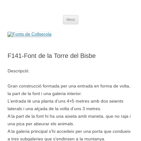
Saltar
al
Fonts de Collserola
contenido
Fes Fonts Fent Fonting, font, aigua, patrimoni, font natural, spring
Menú
F141-Font de la Torre del Bisbe
Descripció:
Gran construcció formada per una entrada en forma de volta,
la part de la font i una galeria interior.
L’entrada té una planta d’uns 4×5 metres amb dos seients
laterals i una alçada de la volta d’uns 3 metres.
A la part de la font hi ha una aixeta amb maneta, que no raja i
una pica per abeurar els animals.
A la galeria principal s’hi accedeix per una porta que condueix
a tres subgaleries que s’endinsen a la muntanya.