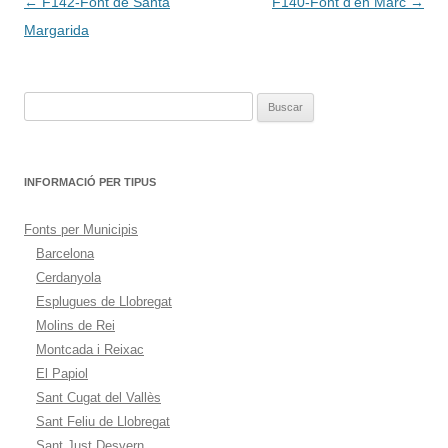
Navegación
←
F142-Font de Santa
F140-Font d’en Marc
→
de
Margarida
entradas
Buscar:
INFORMACIÓ PER TIPUS
Fonts per Municipis
Barcelona
Cerdanyola
Esplugues de Llobregat
Molins de Rei
Montcada i Reixac
El Papiol
Sant Cugat del Vallès
Sant Feliu de Llobregat
Sant Just Desvern