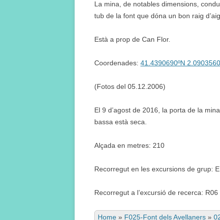
La mina, de notables dimensions, condueix
tub de la font que dóna un bon raig d’ai
Està a prop de Can Flor.
Coordenades:
41.4390690ºN 2.090356
(Fotos del 05.12.2006)
El 9 d’agost de 2016, la porta de la mina
bassa està seca.
Alçada en metres: 210
Recorregut en les excursions de grup: 
Recorregut a l’excursió de recerca: R06
Home
»
F025-Font dels Avellaners
»
0