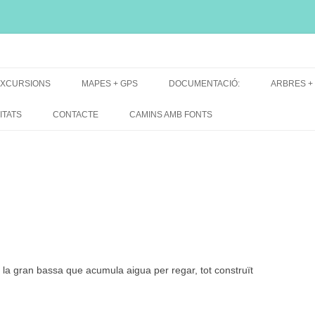
i, font natural, spring
XCURSIONS
MAPES + GPS
DOCUMENTACIÓ:
ARBRES +
DE GRUP
MAPES EXCURSIONS
ARBRES 
ITATS
CONTACTE
CAMINS AMB FONTS
DE RECERCA
MAPES + TRACKS + PERFILS
BARRAQUE
MAPA DE TOTES LES FONTS
i la gran bassa que acumula aigua per regar, tot construït