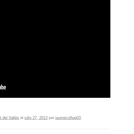
 del Vallès
el
julio 27, 2013
por
jaumecollwp03
.