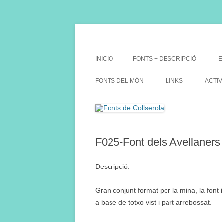
Saltar
al
contenido
Fes Fonts Fent Fonting, font, aigua, patrimon
Fonts de Collserola
INICIO
FONTS + DESCRIPCIÓ
E
FONTS DEL MÓN
LINKS
ACTIV
F025-Font dels Avellaners
Descripció:
Gran conjunt format per la mina, la font 
a base de totxo vist i part arrebossat.