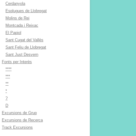
Cerdanyola
Esplugues de Llobregat
Molins de Rei
Montcada i Reixac
El Papiol
Sant Cugat del Vallès
Sant Feliu de Llobregat
Sant Just Desvern
Fonts per Interès
****
***
**
*
?
D
Excursions de Grup
Excursions de Recerca
Track Excursions