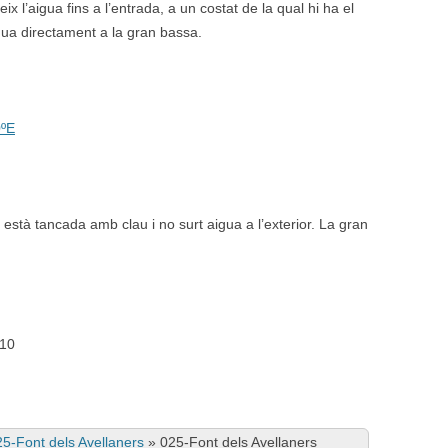
 l’aigua fins a l’entrada, a un costat de la qual hi ha el
gua directament a la gran bassa.
0ºE
 està tancada amb clau i no surt aigua a l’exterior. La gran
E10
25-Font dels Avellaners
»
025-Font dels Avellaners