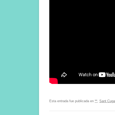
Esta entrada fue publicada en
**
,
Sant Cugat