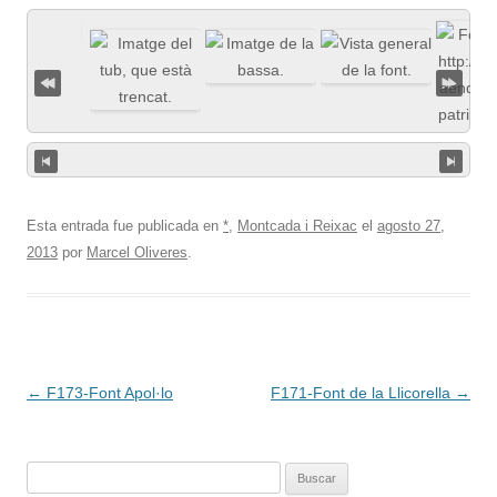
Esta entrada fue publicada en
*
,
Montcada i Reixac
el
agosto 27,
2013
por
Marcel Oliveres
.
Navegación
←
F173-Font Apol·lo
F171-Font de la Llicorella
→
de
entradas
Buscar: