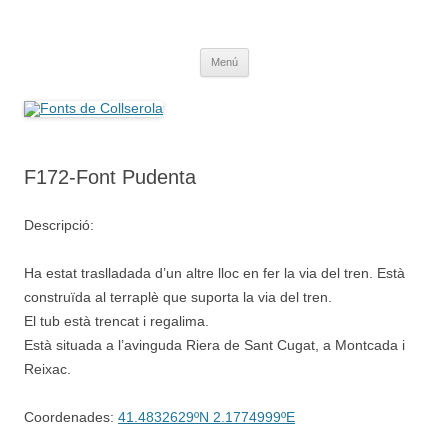
Saltar
al
Fonts de Collserola
contenido
Fes Fonts Fent Fonting, font, aigua, patrimoni, font natural, spring
Menú
F172-Font Pudenta
Descripció:
Ha estat traslladada d’un altre lloc en fer la via del tren. Està
construïda al terraplè que suporta la via del tren.
El tub està trencat i regalima.
Està situada a l’avinguda Riera de Sant Cugat, a Montcada i
Reixac.
Coordenades:
41.4832629ºN 2.1774999ºE