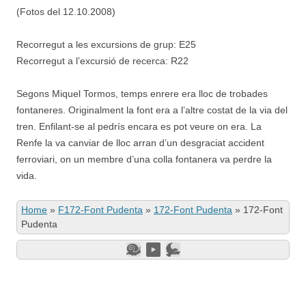
(Fotos del 12.10.2008)
Recorregut a les excursions de grup: E25
Recorregut a l’excursió de recerca: R22
Segons Miquel Tormos, temps enrere era lloc de trobades
fontaneres. Originalment la font era a l’altre costat de la via del
tren. Enfilant-se al pedrís encara es pot veure on era. La
Renfe la va canviar de lloc arran d’un desgraciat accident
ferroviari, on un membre d’una colla fontanera va perdre la
vida.
Home
»
F172-Font Pudenta
»
172-Font Pudenta
»
172-Font
Pudenta