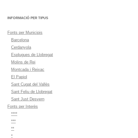
INFORMACIÓ PER TIPUS
Fonts per Municipis
Barcelona
Cerdanyola
Esplugues de Llobregat
Molins de Rei
Montcada i Reixac
El Papiol
Sant Cugat del Vallès
Sant Feliu de Llobregat
Sant Just Desvern
Fonts per Interès
****
***
**
*