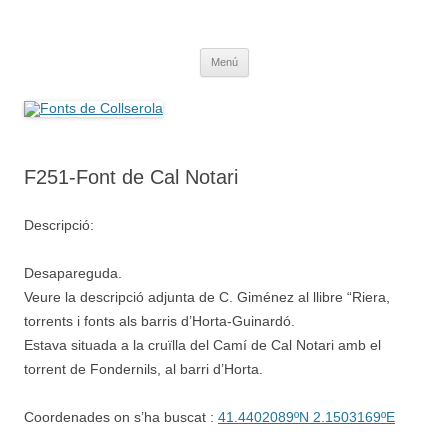
Saltar
al
Fonts de Collserola
contenido
Fes Fonts Fent Fonting, font, aigua, patrimoni, font natural, spring
Menú
F251-Font de Cal Notari
Descripció:
Desapareguda.
Veure la descripció adjunta de C. Giménez al llibre “Riera,
torrents i fonts als barris d’Horta-Guinardó.
Estava situada a la cruïlla del Camí de Cal Notari amb el
torrent de Fondernils, al barri d’Horta.
Coordenades on s’ha buscat :
41.4402089ºN 2.1503169ºE