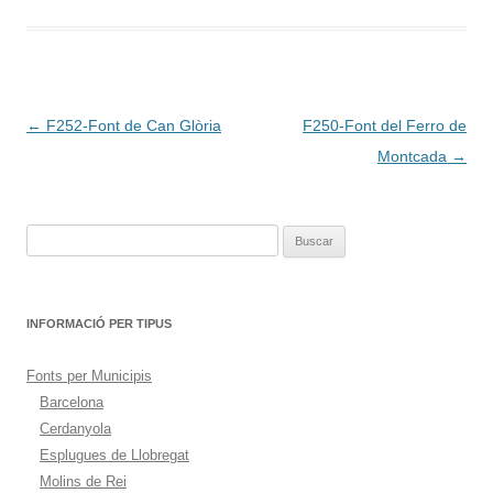
Navegación
←
F252-Font de Can Glòria
F250-Font del Ferro de
de
Montcada
→
entradas
Buscar:
INFORMACIÓ PER TIPUS
Fonts per Municipis
Barcelona
Cerdanyola
Esplugues de Llobregat
Molins de Rei