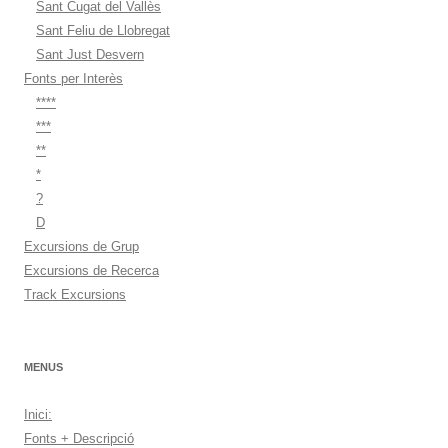
Sant Cugat del Vallès
Sant Feliu de Llobregat
Sant Just Desvern
Fonts per Interès
****
***
**
*
?
D
Excursions de Grup
Excursions de Recerca
Track Excursions
MENUS
Inici:
Fonts + Descripció