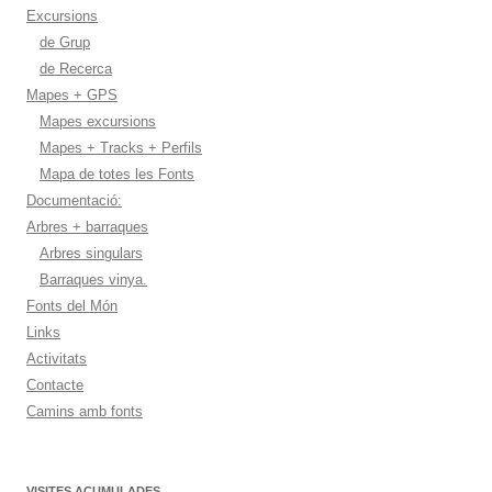
Excursions
de Grup
de Recerca
Mapes + GPS
Mapes excursions
Mapes + Tracks + Perfils
Mapa de totes les Fonts
Documentació:
Arbres + barraques
Arbres singulars
Barraques vinya.
Fonts del Món
Links
Activitats
Contacte
Camins amb fonts
VISITES ACUMULADES