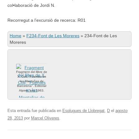
col•laboració de Jordi N.
Recorregut a l’excursió de recerca: R01
Home
»
F234-Font de Les Moreres
»
234-Font de Les
Moreres
Fragment del llibre de
X. Coll, "Fuentes en
las Montañas de
Barcelona". Editorial
Alpina, any 1963.
Esta entrada fue publicada en
Esplugues de Llobregat
,
D
el
agosto
28, 2013
por
Marcel Oliveres
.