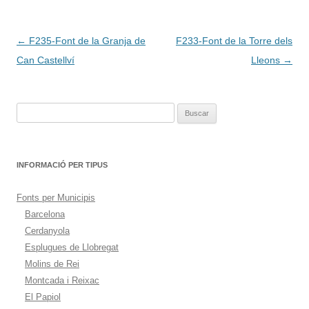
Navegación
←
F235-Font de la Granja de
F233-Font de la Torre dels
de
Can Castellví
Lleons
→
entradas
Buscar:
INFORMACIÓ PER TIPUS
Fonts per Municipis
Barcelona
Cerdanyola
Esplugues de Llobregat
Molins de Rei
Montcada i Reixac
El Papiol