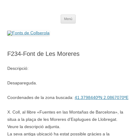
Saltar
al
Fonts de Collserola
contenido
Fes Fonts Fent Fonting, font, aigua, patrimoni, font natural, spring
Menú
F234-Font de Les Moreres
Descripció:
Desapareguda.
Coordenades de la zona buscada:
41.3798440ºN 2.0867070ºE
X. Coll, al llibre «Fuentes en las Montañas de Barcelona», la
situa a la plaça de les Moreres d’Esplugues de Llobregat.
Veure la descripció adjunta.
La seva antiga ubicació ha estat possible gràcies a la