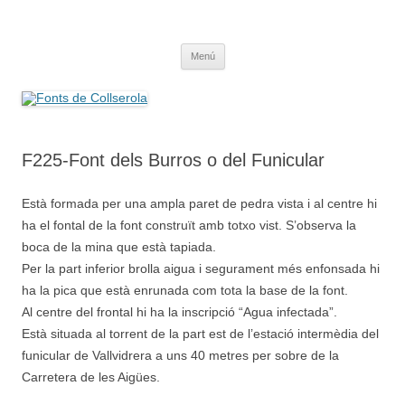
Saltar
al
Fonts de Collserola
contenido
Fes Fonts Fent Fonting, font, aigua, patrimoni, font natural, spring
Menú
F225-Font dels Burros o del Funicular
Està formada per una ampla paret de pedra vista i al centre hi
ha el fontal de la font construït amb totxo vist. S’observa la
boca de la mina que està tapiada.
Per la part inferior brolla aigua i segurament més enfonsada hi
ha la pica que està enrunada com tota la base de la font.
Al centre del frontal hi ha la inscripció “Agua infectada”.
Està situada al torrent de la part est de l’estació intermèdia del
funicular de Vallvidrera a uns 40 metres per sobre de la
Carretera de les Aigües.