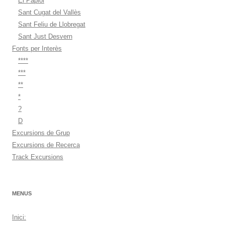
El Papiol
Sant Cugat del Vallès
Sant Feliu de Llobregat
Sant Just Desvern
Fonts per Interès
****
***
**
*
?
D
Excursions de Grup
Excursions de Recerca
Track Excursions
MENUS
Inici: