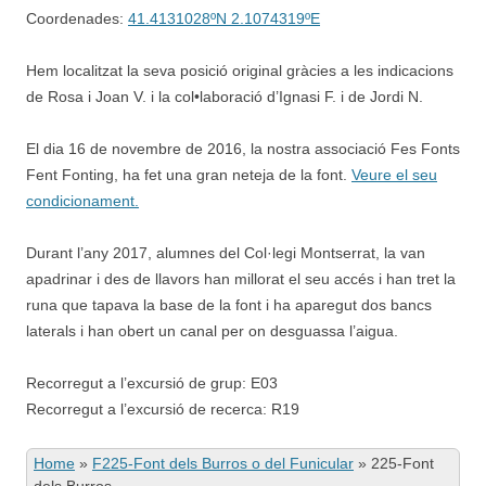
Coordenades:
41.4131028ºN 2.1074319ºE
Hem localitzat la seva posició original gràcies a les indicacions
de Rosa i Joan V. i la col•laboració d’Ignasi F. i de Jordi N.
El dia 16 de novembre de 2016, la nostra associació Fes Fonts
Fent Fonting, ha fet una gran neteja de la font.
Veure el seu
condicionament.
Durant l’any 2017, alumnes del Col·legi Montserrat, la van
apadrinar i des de llavors han millorat el seu accés i han tret la
runa que tapava la base de la font i ha aparegut dos bancs
laterals i han obert un canal per on desguassa l’aigua.
Recorregut a l’excursió de grup: E03
Recorregut a l’excursió de recerca: R19
Home
»
F225-Font dels Burros o del Funicular
»
225-Font