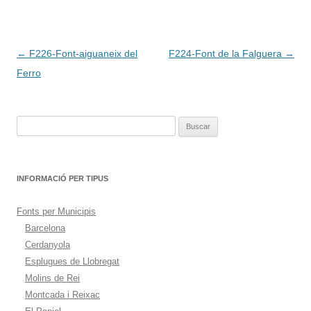
Navegación
←
F226-Font-aiguaneix del
F224-Font de la Falguera
→
de
Ferro
entradas
Buscar:
INFORMACIÓ PER TIPUS
Fonts per Municipis
Barcelona
Cerdanyola
Esplugues de Llobregat
Molins de Rei
Montcada i Reixac