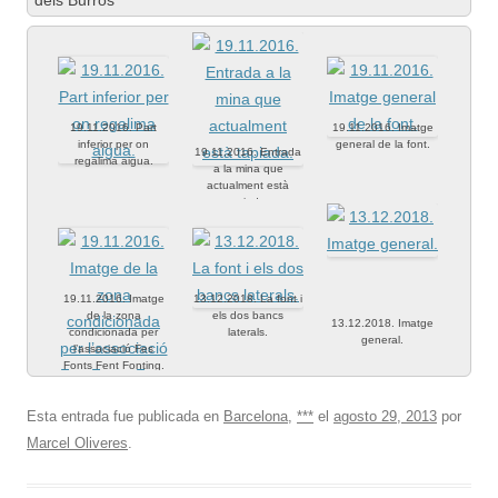
dels Burros
19.11.2016. Part
19.11.2016. Imatge
inferior per on
general de la font.
19.11.2016. Entrada
regalima aigua.
a la mina que
actualment està
tapiada.
19.11.2016. Imatge
13.12.2018. La font i
de la zona
els dos bancs
13.12.2018. Imatge
condicionada per
laterals.
general.
l’associació Fes
Fonts Fent Fonting.
Esta entrada fue publicada en
Barcelona
,
***
el
agosto 29, 2013
por
Marcel Oliveres
.