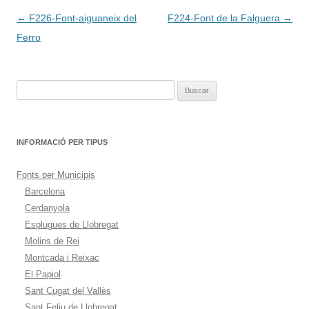
Navegación
←
F226-Font-aiguaneix del
F224-Font de la Falguera
→
de
Ferro
entradas
Buscar:
INFORMACIÓ PER TIPUS
Fonts per Municipis
Barcelona
Cerdanyola
Esplugues de Llobregat
Molins de Rei
Montcada i Reixac
El Papiol
Sant Cugat del Vallès
Sant Feliu de Llobregat