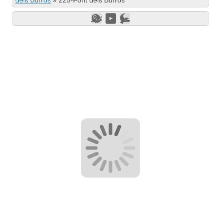
dels Burros
»
225-Font dels Burros