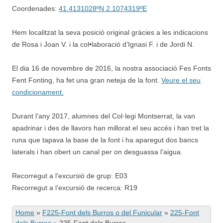
Coordenades:
41.4131028ºN 2.1074319ºE
Hem localitzat la seva posició original gràcies a les indicacions
de Rosa i Joan V. i la col•laboració d’Ignasi F. i de Jordi N.
El dia 16 de novembre de 2016, la nostra associació Fes Fonts
Fent Fonting, ha fet una gran neteja de la font.
Veure el seu
condicionament.
Durant l’any 2017, alumnes del Col·legi Montserrat, la van
apadrinar i des de llavors han millorat el seu accés i han tret la
runa que tapava la base de la font i ha aparegut dos bancs
laterals i han obert un canal per on desguassa l’aigua.
Recorregut a l’excursió de grup: E03
Recorregut a l’excursió de recerca: R19
Home
»
F225-Font dels Burros o del Funicular
»
225-Font