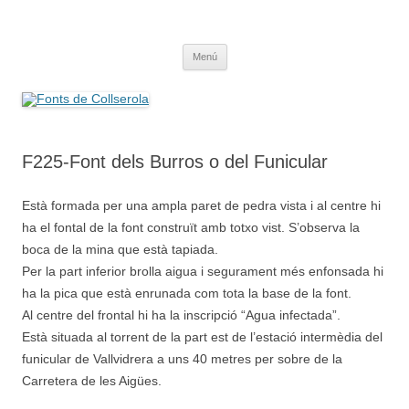
Saltar
al
Fonts de Collserola
contenido
Fes Fonts Fent Fonting, font, aigua, patrimoni, font natural, spring
Menú
F225-Font dels Burros o del Funicular
Està formada per una ampla paret de pedra vista i al centre hi
ha el fontal de la font construït amb totxo vist. S’observa la
boca de la mina que està tapiada.
Per la part inferior brolla aigua i segurament més enfonsada hi
ha la pica que està enrunada com tota la base de la font.
Al centre del frontal hi ha la inscripció “Agua infectada”.
Està situada al torrent de la part est de l’estació intermèdia del
funicular de Vallvidrera a uns 40 metres per sobre de la
Carretera de les Aigües.