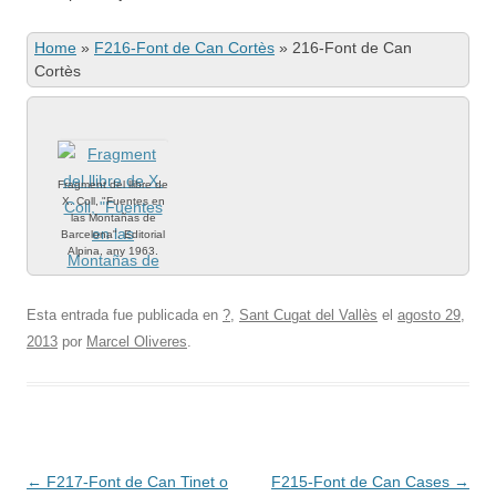
Home
»
F216-Font de Can Cortès
»
216-Font de Can
Cortès
Fragment del llibre de
X. Coll, "Fuentes en
las Montañas de
Barcelona". Editorial
Alpina, any 1963.
Esta entrada fue publicada en
?
,
Sant Cugat del Vallès
el
agosto 29,
2013
por
Marcel Oliveres
.
Navegación
←
F217-Font de Can Tinet o
F215-Font de Can Cases
→