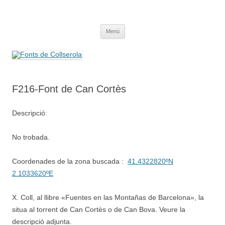
Saltar
al
Fonts de Collserola
contenido
Fes Fonts Fent Fonting, font, aigua, patrimoni, font natural, spring
Menú
F216-Font de Can Cortès
Descripció:
No trobada.
Coordenades de la zona buscada :
41.4322820ºN
2.1033620ºE
X. Coll, al llibre «Fuentes en las Montañas de Barcelona», la
situa al torrent de Can Cortès o de Can Bova. Veure la
descripció adjunta.