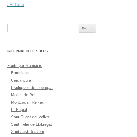
de
del Tubu
entradas
Buscar:
INFORMACIÓ PER TIPUS
Fonts per Municipis
Barcelona
Cerdanyola
Esplugues de Llobregat
Molins de Rei
Montcada i Reixac
El Papiol
Sant Cugat del Vallès
Sant Feliu de Llobregat
Sant Just Desvern