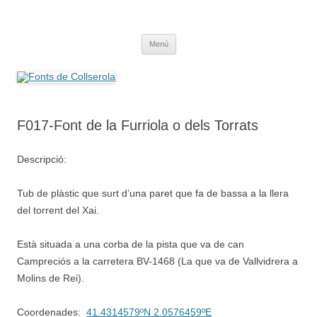
Saltar
al
Fonts de Collserola
contenido
Fes Fonts Fent Fonting, font, aigua, patrimoni, font natural, spring
Menú
F017-Font de la Furriola o dels Torrats
Descripció:
Tub de plàstic que surt d’una paret que fa de bassa a la llera
del torrent del Xai.
Està situada a una corba de la pista que va de can
Campreciós a la carretera BV-1468 (La que va de Vallvidrera a
Molins de Rei).
Coordenades:
41.4314579ºN 2.0576459ºE