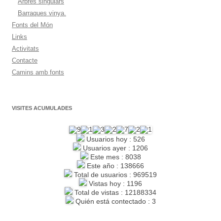
Arbres singulars
Barraques vinya.
Fonts del Món
Links
Activitats
Contacte
Camins amb fonts
VISITES ACUMULADES
Usuarios hoy : 526
Usuarios ayer : 1206
Este mes : 8038
Este año : 138666
Total de usuarios : 969519
Vistas hoy : 1196
Total de vistas : 12188334
Quién está contectado : 3