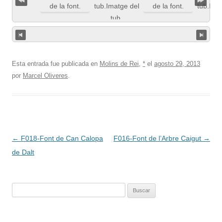
Esta entrada fue publicada en
Molins de Rei
,
*
el
agosto 29, 2013
por
Marcel Oliveres
.
Navegación
←
F018-Font de Can Calopa
F016-Font de l’Arbre Caigut
→
de
de Dalt
entradas
Buscar: