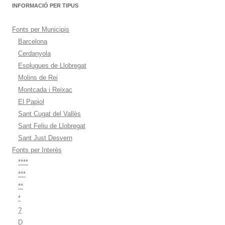
INFORMACIÓ PER TIPUS
Fonts per Municipis
Barcelona
Cerdanyola
Esplugues de Llobregat
Molins de Rei
Montcada i Reixac
El Papiol
Sant Cugat del Vallès
Sant Feliu de Llobregat
Sant Just Desvern
Fonts per Interès
****
***
**
*
?
D