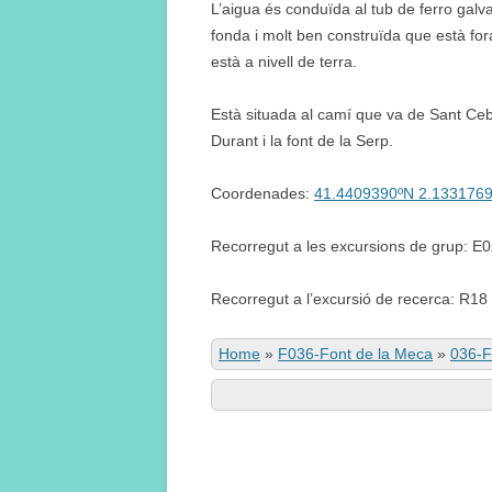
L’aigua és conduïda al tub de ferro galv
fonda i molt ben construïda que està fo
està a nivell de terra.
Està situada al camí que va de Sant Cebr
Durant i la font de la Serp.
Coordenades:
41.4409390ºN 2.133176
Recorregut a les excursions de grup: E
Recorregut a l’excursió de recerca: R18
Home
»
F036-Font de la Meca
»
036-F