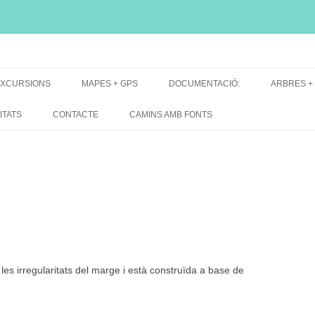
i, font natural, spring
XCURSIONS
MAPES + GPS
DOCUMENTACIÓ:
ARBRES +
DE GRUP
MAPES EXCURSIONS
ARBRES 
ITATS
CONTACTE
CAMINS AMB FONTS
DE RECERCA
MAPES + TRACKS + PERFILS
BARRAQUE
MAPA DE TOTES LES FONTS
les irregularitats del marge i està construïda a base de