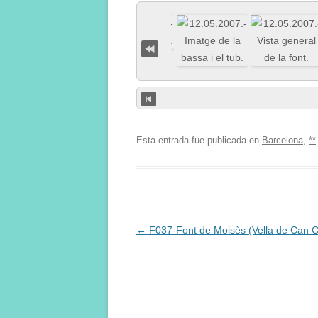
Esta entrada fue publicada en
Barcelona
,
**
Navegación
←
F037-Font de Moisès (Vella de Can C
de
entradas