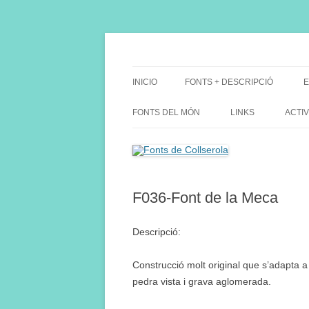
Saltar
al
contenido
Fes Fonts Fent Fonting, font, aigua, patrimon
Fonts de Collserola
INICIO
FONTS + DESCRIPCIÓ
E
FONTS DEL MÓN
LINKS
ACTIV
F036-Font de la Meca
Descripció:
Construcció molt original que s’adapta a 
pedra vista i grava aglomerada.