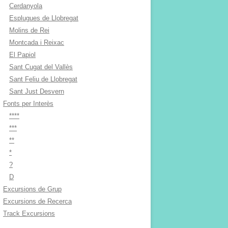
Cerdanyola
Esplugues de Llobregat
Molins de Rei
Montcada i Reixac
El Papiol
Sant Cugat del Vallès
Sant Feliu de Llobregat
Sant Just Desvern
Fonts per Interès
****
***
**
*
?
D
Excursions de Grup
Excursions de Recerca
Track Excursions