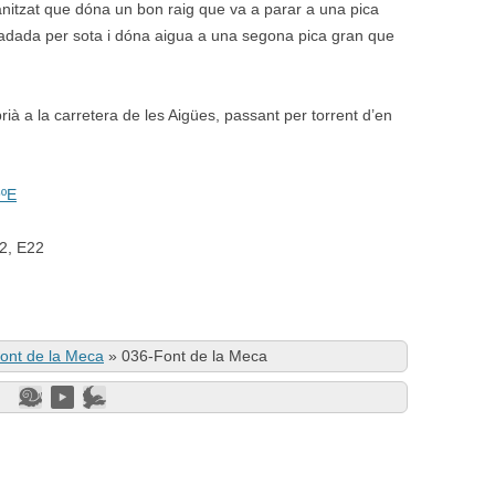
anitzat que dóna un bon raig que va a parar a una pica
radada per sota i dóna aigua a una segona pica gran que
ià a la carretera de les Aigües, passant per torrent d’en
9ºE
02, E22
ont de la Meca
»
036-Font de la Meca