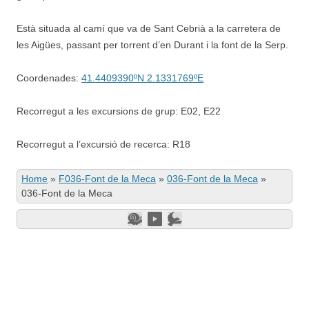
Està situada al camí que va de Sant Cebrià a la carretera de
les Aigües, passant per torrent d’en Durant i la font de la Serp.
Coordenades:
41.4409390ºN 2.1331769ºE
Recorregut a les excursions de grup: E02, E22
Recorregut a l’excursió de recerca: R18
Home
»
F036-Font de la Meca
»
036-Font de la Meca
»
036-Font de la Meca