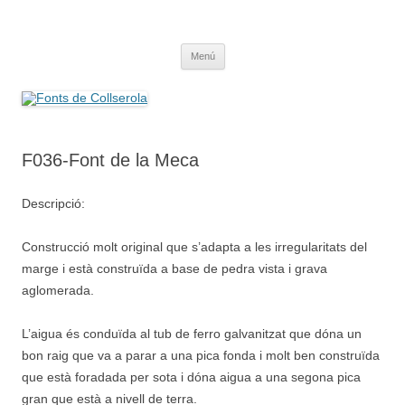
Saltar
al
Fonts de Collserola
contenido
Fes Fonts Fent Fonting, font, aigua, patrimoni, font natural, spring
Menú
F036-Font de la Meca
Descripció:
Construcció molt original que s’adapta a les irregularitats del
marge i està construïda a base de pedra vista i grava
aglomerada.
L’aigua és conduïda al tub de ferro galvanitzat que dóna un
bon raig que va a parar a una pica fonda i molt ben construïda
que està foradada per sota i dóna aigua a una segona pica
gran que està a nivell de terra.