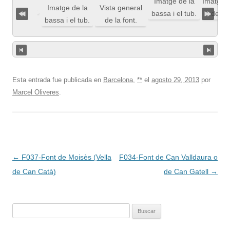
Esta entrada fue publicada en
Barcelona
,
**
el
agosto 29, 2013
por
Marcel Oliveres
.
Navegación
←
F037-Font de Moisès (Vella
F034-Font de Can Valldaura o
de
de Can Catà)
de Can Gatell
→
entradas
Buscar: