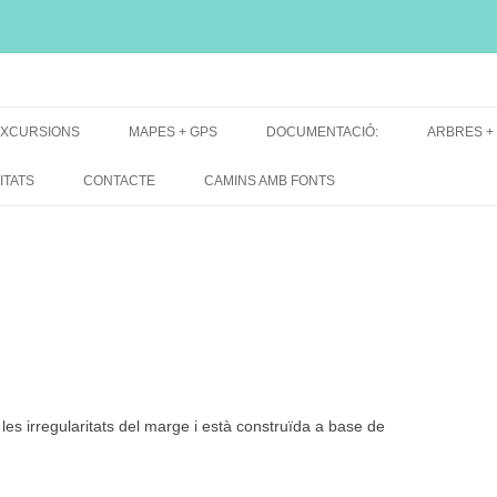
i, font natural, spring
XCURSIONS
MAPES + GPS
DOCUMENTACIÓ:
ARBRES +
DE GRUP
MAPES EXCURSIONS
ARBRES 
ITATS
CONTACTE
CAMINS AMB FONTS
DE RECERCA
MAPES + TRACKS + PERFILS
BARRAQUE
MAPA DE TOTES LES FONTS
les irregularitats del marge i està construïda a base de