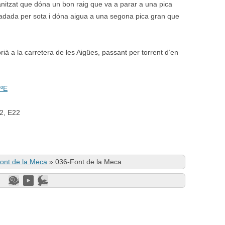
anitzat que dóna un bon raig que va a parar a una pica
radada per sota i dóna aigua a una segona pica gran que
ià a la carretera de les Aigües, passant per torrent d’en
9ºE
02, E22
ont de la Meca
»
036-Font de la Meca