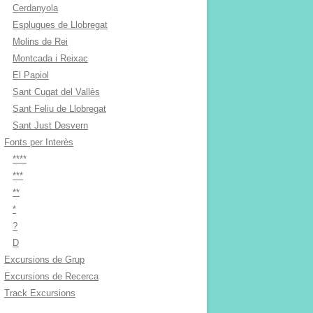
Cerdanyola
Esplugues de Llobregat
Molins de Rei
Montcada i Reixac
El Papiol
Sant Cugat del Vallès
Sant Feliu de Llobregat
Sant Just Desvern
Fonts per Interès
****
***
**
*
?
D
Excursions de Grup
Excursions de Recerca
Track Excursions