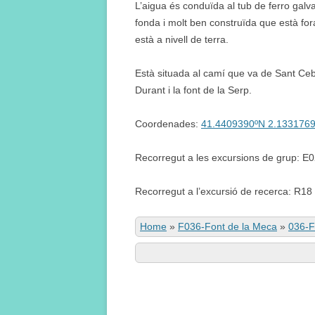
L’aigua és conduïda al tub de ferro galv
fonda i molt ben construïda que està fo
està a nivell de terra.
Està situada al camí que va de Sant Cebr
Durant i la font de la Serp.
Coordenades:
41.4409390ºN 2.133176
Recorregut a les excursions de grup: E
Recorregut a l’excursió de recerca: R18
Home
»
F036-Font de la Meca
»
036-F