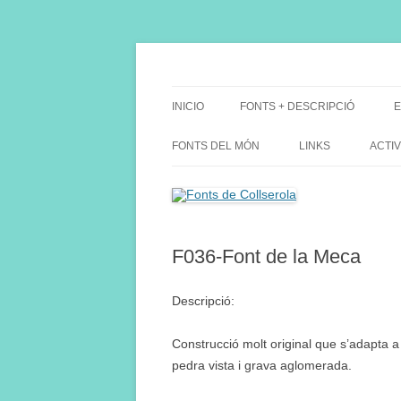
Saltar
al
contenido
Fes Fonts Fent Fonting, font, aigua, patrimon
Fonts de Collserola
INICIO
FONTS + DESCRIPCIÓ
E
FONTS DEL MÓN
LINKS
ACTIV
F036-Font de la Meca
Descripció:
Construcció molt original que s’adapta a 
pedra vista i grava aglomerada.