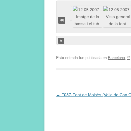
Esta entrada fue publicada en
Barcelona
,
**
Navegación
←
F037-Font de Moisès (Vella de Can C
de
entradas