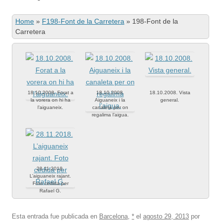
Home
»
F198-Font de la Carretera
»
198-Font de la
Carretera
18.10.2008. Forat a
18.10.2008.
18.10.2008. Vista
la vorera on hi ha
Aiguaneix i la
general.
l’aiguaneix.
canaleta per on
regalima l’aigua.
28.11.2018.
L’aiguaneix rajant.
Foto cedida per
Rafael G.
Esta entrada fue publicada en
Barcelona
,
*
el
agosto 29, 2013
por