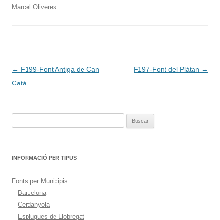
Marcel Oliveres
.
Navegación
←
F199-Font Antiga de Can
F197-Font del Plàtan
→
de
Catà
entradas
Buscar:
INFORMACIÓ PER TIPUS
Fonts per Municipis
Barcelona
Cerdanyola
Esplugues de Llobregat