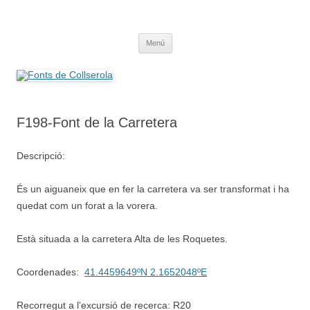
Saltar
al
Fonts de Collserola
contenido
Fes Fonts Fent Fonting, font, aigua, patrimoni, font natural, spring
Menú
F198-Font de la Carretera
Descripció:
És un aiguaneix que en fer la carretera va ser transformat i ha
quedat com un forat a la vorera.
Està situada a la carretera Alta de les Roquetes.
Coordenades:
41.4459649ºN 2.1652048ºE
Recorregut a l’excursió de recerca: R20