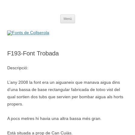
Saltar
al
Fonts de Collserola
contenido
Fes Fonts Fent Fonting, font, aigua, patrimoni, font natural, spring
Menú
F193-Font Trobada
Descripció:
L’any 2008 la font era un aiguaneix que manava aigua dins
d’una bassa de base rectangular fabricada de totxo vist del
qual sortien dos tubs que servien per bombar aigua als horts
propers.
A pocs metres hi havia una altra bassa més gran.
Està situada a prop de Can Cuiàs.