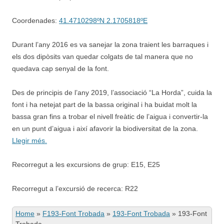
Coordenades:
41.4710298ºN 2.1705818ºE
Durant l’any 2016 es va sanejar la zona traient les barraques i
els dos dipòsits van quedar colgats de tal manera que no
quedava cap senyal de la font.
Des de principis de l’any 2019, l’associació “La Horda”, cuida la
font i ha netejat part de la bassa original i ha buidat molt la
bassa gran fins a trobar el nivell freàtic de l’aigua i convertir-la
en un punt d’aigua i així afavorir la biodiversitat de la zona.
Llegir més.
Recorregut a les excursions de grup: E15, E25
Recorregut a l’excursió de recerca: R22
Home
»
F193-Font Trobada
»
193-Font Trobada
»
193-Font