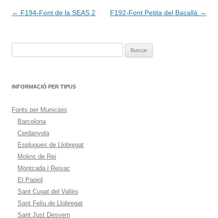
Navegación
←
F194-Font de la SEAS 2
F192-Font Petita del Bacallà
→
de
entradas
Buscar:
INFORMACIÓ PER TIPUS
Fonts per Municipis
Barcelona
Cerdanyola
Esplugues de Llobregat
Molins de Rei
Montcada i Reixac
El Papiol
Sant Cugat del Vallès
Sant Feliu de Llobregat
Sant Just Desvern