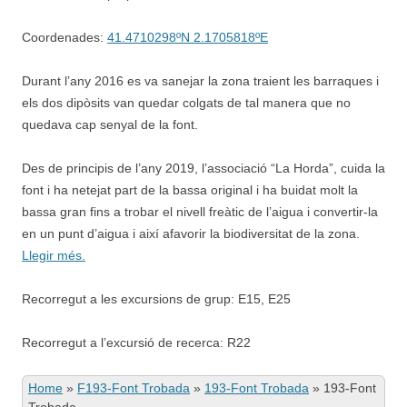
Coordenades:
41.4710298ºN 2.1705818ºE
Durant l’any 2016 es va sanejar la zona traient les barraques i
els dos dipòsits van quedar colgats de tal manera que no
quedava cap senyal de la font.
Des de principis de l’any 2019, l’associació “La Horda”, cuida la
font i ha netejat part de la bassa original i ha buidat molt la
bassa gran fins a trobar el nivell freàtic de l’aigua i convertir-la
en un punt d’aigua i així afavorir la biodiversitat de la zona.
Llegir més.
Recorregut a les excursions de grup: E15, E25
Recorregut a l’excursió de recerca: R22
Home
»
F193-Font Trobada
»
193-Font Trobada
»
193-Font