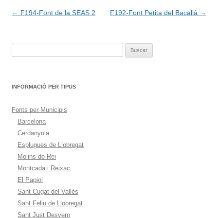
Navegación
←
F194-Font de la SEAS 2
F192-Font Petita del Bacallà
→
de
entradas
Buscar:
INFORMACIÓ PER TIPUS
Fonts per Municipis
Barcelona
Cerdanyola
Esplugues de Llobregat
Molins de Rei
Montcada i Reixac
El Papiol
Sant Cugat del Vallès
Sant Feliu de Llobregat
Sant Just Desvern