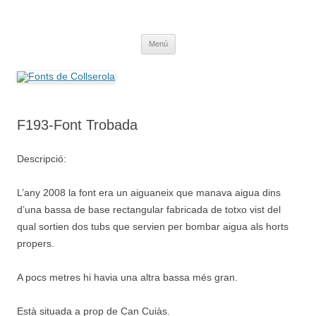
Saltar
al
Fonts de Collserola
contenido
Fes Fonts Fent Fonting, font, aigua, patrimoni, font natural, spring
Menú
F193-Font Trobada
Descripció:
L’any 2008 la font era un aiguaneix que manava aigua dins
d’una bassa de base rectangular fabricada de totxo vist del
qual sortien dos tubs que servien per bombar aigua als horts
propers.
A pocs metres hi havia una altra bassa més gran.
Està situada a prop de Can Cuiàs.