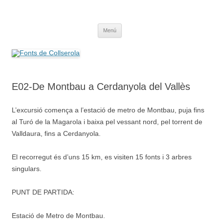
Saltar
al
Fonts de Collserola
contenido
Fes Fonts Fent Fonting, font, aigua, patrimoni, font natural, spring
Menú
E02-De Montbau a Cerdanyola del Vallès
L’excursió comença a l’estació de metro de Montbau, puja fins
al Turó de la Magarola i baixa pel vessant nord, pel torrent de
Valldaura, fins a Cerdanyola.
El recorregut és d’uns 15 km, es visiten 15 fonts i 3 arbres
singulars.
PUNT DE PARTIDA:
Estació de Metro de Montbau.