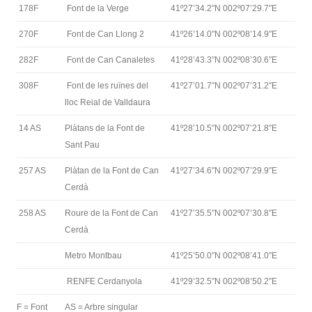
178F
Font de la Verge
41º27’34.2″N 002º07’29.7″E
270F
Font de Can Llong 2
41º26’14.0″N 002º08’14.9″E
282F
Font de Can Canaletes
41º28’43.3″N 002º08’30.6″E
308F
Font de les ruïnes del
41º27’01.7″N 002º07’31.2″E
lloc Reial de Valldaura
14 AS
Plàtans de la Font de
41º28’10.5″N 002º07’21.8″E
Sant Pau
257 AS
Plàtan de la Font de Can
41º27’34.6″N 002º07’29.9″E
Cerdà
258 AS
Roure de la Font de Can
41º27’35.5″N 002º07’30.8″E
Cerdà
Metro Montbau
41º25’50.0″N 002º08’41.0″E
RENFE Cerdanyola
41º29’32.5″N 002º08’50.2″E
F = Font
AS = Arbre singular