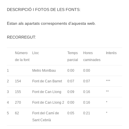
DESCRIPCIÓ I FOTOS DE LES FONTS:
Estan als apartats corresponents d’aquesta web.
RECORREGUT:
Número
Lloc
Temps
Hores
Interès
de la font
parcial
caminades
1
Metro Montbau
0:00
0:00
2
154
Font de Can Barret
0:07
0:07
***
3
155
Font de Can Llong
0:09
0:16
**
4
270
Font de Can Llong 2
0:00
0:16
*
5
62
Font del Camí de
0:05
0:21
*
Sant Cebrià