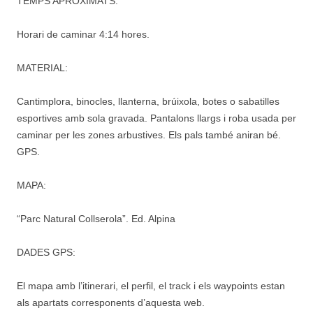
TEMPS APROXIMATS:
Horari de caminar 4:14 hores.
MATERIAL:
Cantimplora, binocles, llanterna, brúixola, botes o sabatilles
esportives amb sola gravada. Pantalons llargs i roba usada per
caminar per les zones arbustives. Els pals també aniran bé.
GPS.
MAPA:
“Parc Natural Collserola”. Ed. Alpina
DADES GPS:
El mapa amb l’itinerari, el perfil, el track i els waypoints estan
als apartats corresponents d’aquesta web.