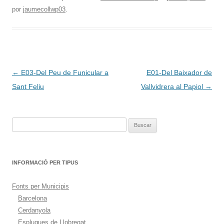
por
jaumecollwp03
.
Navegación
←
E03-Del Peu de Funicular a
E01-Del Baixador de
de
Sant Feliu
Vallvidrera al Papiol
→
entradas
Buscar:
INFORMACIÓ PER TIPUS
Fonts per Municipis
Barcelona
Cerdanyola
Esplugues de Llobregat