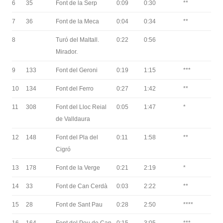
6
35
Font de la Serp
0:09
0:30
**
7
36
Font de la Meca
0:04
0:34
**
8
Turó del Maltall.
0:22
0:56
Mirador.
9
133
Font del Geroni
0:19
1:15
***
10
134
Font del Ferro
0:27
1:42
**
11
308
Font del Lloc Reial
0:05
1:47
*
de Valldaura
12
148
Font del Pla del
0:11
1:58
**
Cigró
13
178
Font de la Verge
0:21
2:19
*
14
33
Font de Can Cerdà
0:03
2:22
**
15
28
Font de Sant Pau
0:28
2:50
****