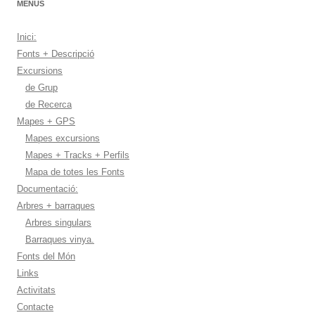
MENUS
Inici:
Fonts + Descripció
Excursions
de Grup
de Recerca
Mapes + GPS
Mapes excursions
Mapes + Tracks + Perfils
Mapa de totes les Fonts
Documentació:
Arbres + barraques
Arbres singulars
Barraques vinya.
Fonts del Món
Links
Activitats
Contacte