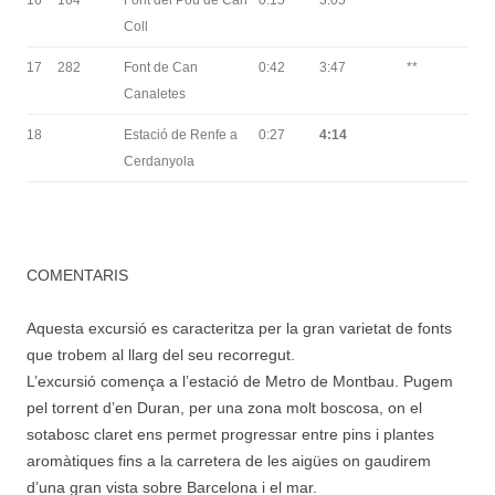
16
164
Font del Pou de Can
0:15
3:05
***
Coll
17
282
Font de Can
0:42
3:47
**
Canaletes
18
Estació de Renfe a
0:27
4:14
Cerdanyola
COMENTARIS
Aquesta excursió es caracteritza per la gran varietat de fonts
que trobem al llarg del seu recorregut.
L’excursió comença a l’estació de Metro de Montbau. Pugem
pel torrent d’en Duran, per una zona molt boscosa, on el
sotabosc claret ens permet progressar entre pins i plantes
aromàtiques fins a la carretera de les aigües on gaudirem
d’una gran vista sobre Barcelona i el mar.