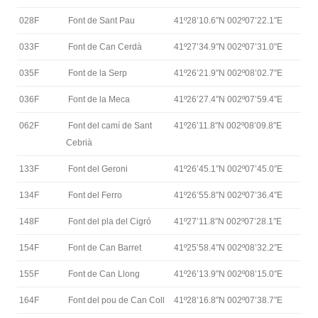
028F
Font de Sant Pau
41º28’10.6″N 002º07’22.1″E
033F
Font de Can Cerdà
41º27’34.9″N 002º07’31.0″E
035F
Font de la Serp
41º26’21.9″N 002º08’02.7″E
036F
Font de la Meca
41º26’27.4″N 002º07’59.4″E
062F
Font del camí de Sant
41º26’11.8″N 002º08’09.8″E
Cebrià
133F
Font del Geroni
41º26’45.1″N 002º07’45.0″E
134F
Font del Ferro
41º26’55.8″N 002º07’36.4″E
148F
Font del pla del Cigró
41º27’11.8″N 002º07’28.1″E
154F
Font de Can Barret
41º25’58.4″N 002º08’32.2″E
155F
Font de Can Llong
41º26’13.9″N 002º08’15.0″E
164F
Font del pou de Can Coll
41º28’16.8″N 002º07’38.7″E