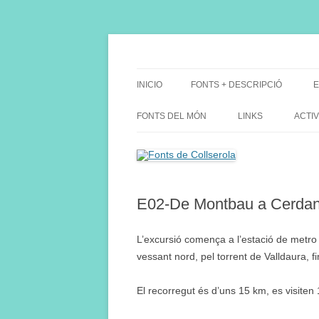
Saltar
al
contenido
Fes Fonts Fent Fonting, font, aigua, patrimon
Fonts de Collserola
INICIO
FONTS + DESCRIPCIÓ
E
FONTS DEL MÓN
LINKS
ACTIV
E02-De Montbau a Cerdany
L’excursió comença a l’estació de metro 
vessant nord, pel torrent de Valldaura, f
El recorregut és d’uns 15 km, es visiten 