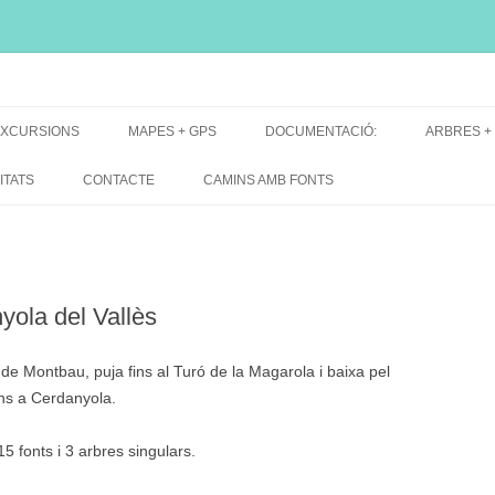
i, font natural, spring
XCURSIONS
MAPES + GPS
DOCUMENTACIÓ:
ARBRES +
DE GRUP
MAPES EXCURSIONS
ARBRES 
ITATS
CONTACTE
CAMINS AMB FONTS
DE RECERCA
MAPES + TRACKS + PERFILS
BARRAQUE
MAPA DE TOTES LES FONTS
ola del Vallès
de Montbau, puja fins al Turó de la Magarola i baixa pel
ins a Cerdanyola.
15 fonts i 3 arbres singulars.