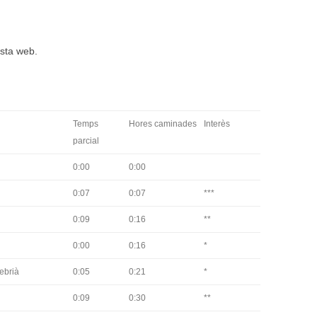
esta web.
Temps
Hores caminades
Interès
parcial
0:00
0:00
0:07
0:07
***
0:09
0:16
**
0:00
0:16
*
ebrià
0:05
0:21
*
0:09
0:30
**