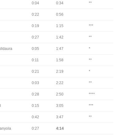
0:04
0:34
**
0:22
0:56
0:19
1:15
***
0:27
1:42
**
alldaura
0:05
1:47
*
0:11
1:58
**
0:21
2:19
*
0:03
2:22
**
0:28
2:50
****
l
0:15
3:05
***
0:42
3:47
**
danyola
0:27
4:14