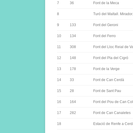
7
36
Font de la Meca
8
Turó del Maltall. Mirador.
9
133
Font del Geroni
10
134
Font del Ferro
11
308
Font del Lloc Reial de V
12
148
Font del Pla del Cigró
13
178
Font de la Verge
14
33
Font de Can Cerdà
15
28
Font de Sant Pau
16
164
Font del Pou de Can Col
17
282
Font de Can Canaletes
18
Estació de Renfe a Cer