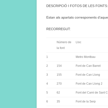
DESCRIPCIÓ I FOTOS DE LES FONTS:
Estan als apartats corresponents d’aqu
RECORREGUT:
Número de
Lloc
la font
1
Metro Montbau
2
154
Font de Can Barret
3
155
Font de Can Llong
4
270
Font de Can Llong 2
5
62
Font del Camí de Sant C
6
35
Font de la Serp