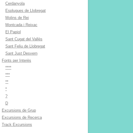
Cerdanyola
Esplugues de Llobregat
Molins de Rei
Montcada i Reixac
El Papiol
Sant Cugat del Vallès
Sant Feliu de Llobregat
Sant Just Desvern
Fonts per Interès
****
***
**
*
?
D
Excursions de Grup
Excursions de Recerca
Track Excursions