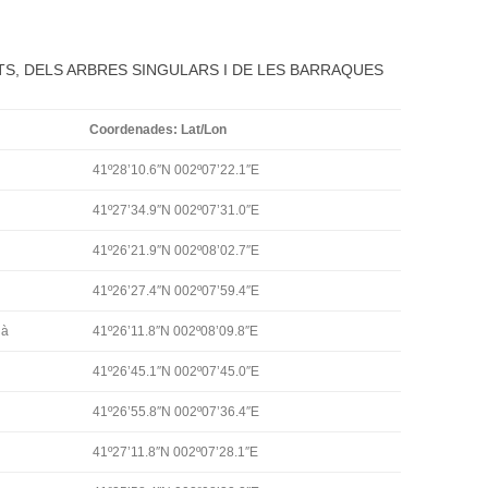
TS, DELS ARBRES SINGULARS I DE LES BARRAQUES
Coordenades: Lat/Lon
41º28’10.6″N 002º07’22.1″E
41º27’34.9″N 002º07’31.0″E
41º26’21.9″N 002º08’02.7″E
41º26’27.4″N 002º07’59.4″E
ià
41º26’11.8″N 002º08’09.8″E
41º26’45.1″N 002º07’45.0″E
41º26’55.8″N 002º07’36.4″E
41º27’11.8″N 002º07’28.1″E