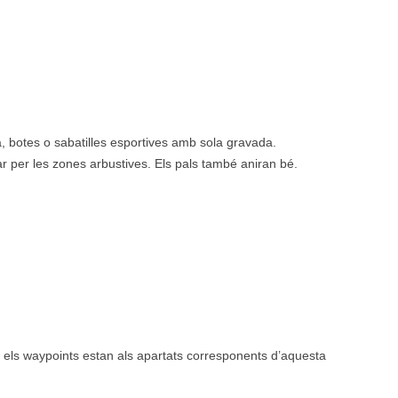
a, botes o sabatilles esportives amb sola gravada.
r per les zones arbustives. Els pals també aniran bé.
ck i els waypoints estan als apartats corresponents d’aquesta