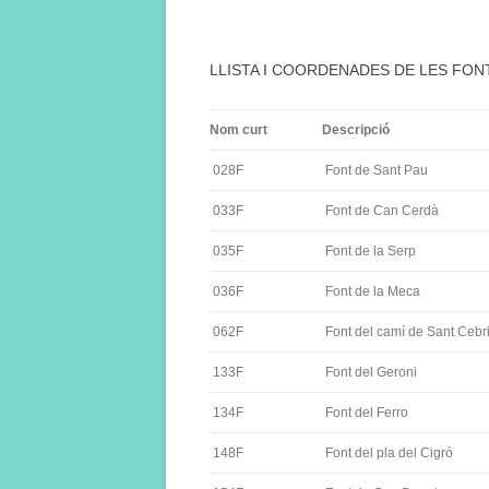
LLISTA I COORDENADES DE LES FON
Nom curt
Descripció
028F
Font de Sant Pau
033F
Font de Can Cerdà
035F
Font de la Serp
036F
Font de la Meca
062F
Font del camí de Sant Cebr
133F
Font del Geroni
134F
Font del Ferro
148F
Font del pla del Cigró