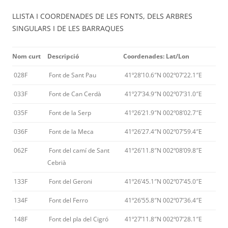
LLISTA I COORDENADES DE LES FONTS, DELS ARBRES
SINGULARS I DE LES BARRAQUES
Nom curt
Descripció
Coordenades: Lat/Lon
028F
Font de Sant Pau
41º28’10.6″N 002º07’22.1″E
033F
Font de Can Cerdà
41º27’34.9″N 002º07’31.0″E
035F
Font de la Serp
41º26’21.9″N 002º08’02.7″E
036F
Font de la Meca
41º26’27.4″N 002º07’59.4″E
062F
Font del camí de Sant
41º26’11.8″N 002º08’09.8″E
Cebrià
133F
Font del Geroni
41º26’45.1″N 002º07’45.0″E
134F
Font del Ferro
41º26’55.8″N 002º07’36.4″E
148F
Font del pla del Cigró
41º27’11.8″N 002º07’28.1″E