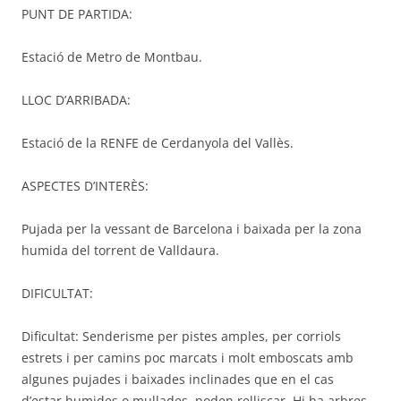
PUNT DE PARTIDA:
Estació de Metro de Montbau.
LLOC D’ARRIBADA:
Estació de la RENFE de Cerdanyola del Vallès.
ASPECTES D’INTERÈS:
Pujada per la vessant de Barcelona i baixada per la zona
humida del torrent de Valldaura.
DIFICULTAT:
Dificultat: Senderisme per pistes amples, per corriols
estrets i per camins poc marcats i molt emboscats amb
algunes pujades i baixades inclinades que en el cas
d’estar humides o mullades, poden relliscar. Hi ha arbres