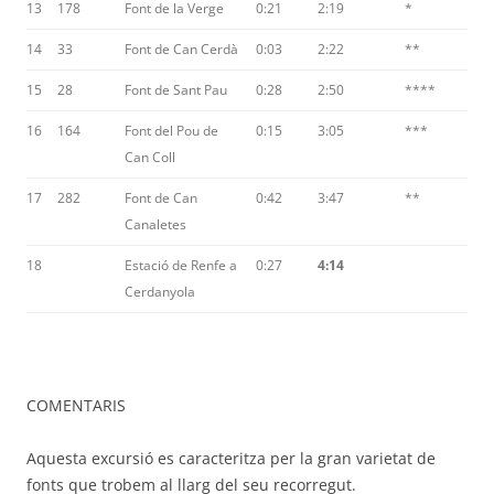
13
178
Font de la Verge
0:21
2:19
*
14
33
Font de Can Cerdà
0:03
2:22
**
15
28
Font de Sant Pau
0:28
2:50
****
16
164
Font del Pou de
0:15
3:05
***
Can Coll
17
282
Font de Can
0:42
3:47
**
Canaletes
18
Estació de Renfe a
0:27
4:14
Cerdanyola
COMENTARIS
Aquesta excursió es caracteritza per la gran varietat de
fonts que trobem al llarg del seu recorregut.