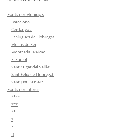
Fonts per Municipis
Barcelona
Cerdanyola
Esplugues de Llobregat
Molins de Rei
Montcada i Reixac
El Papiol
Sant Cugat del Vallès
Sant Feliu de Llobregat
Sant Just Desvern
Fonts per Interès
****
***
**
*
?
D