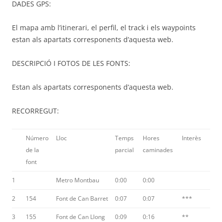
DADES GPS:
El mapa amb l’itinerari, el perfil, el track i els waypoints
estan als apartats corresponents d’aquesta web.
DESCRIPCIÓ I FOTOS DE LES FONTS:
Estan als apartats corresponents d’aquesta web.
RECORREGUT:
Número
Lloc
Temps
Hores
Interès
de la
parcial
caminades
font
1
Metro Montbau
0:00
0:00
2
154
Font de Can Barret
0:07
0:07
***
3
155
Font de Can Llong
0:09
0:16
**