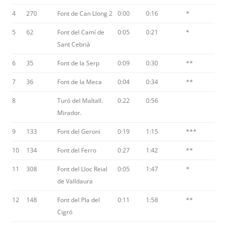
4
270
Font de Can Llong 2
0:00
0:16
*
5
62
Font del Camí de
0:05
0:21
*
Sant Cebrià
6
35
Font de la Serp
0:09
0:30
**
7
36
Font de la Meca
0:04
0:34
**
8
Turó del Maltall.
0:22
0:56
Mirador.
9
133
Font del Geroni
0:19
1:15
***
10
134
Font del Ferro
0:27
1:42
**
11
308
Font del Lloc Reial
0:05
1:47
*
de Valldaura
12
148
Font del Pla del
0:11
1:58
**
Cigró