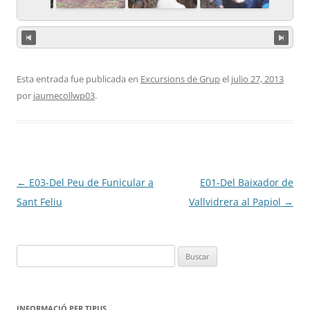
Esta entrada fue publicada en
Excursions de Grup
el
julio 27, 2013
por
jaumecollwp03
.
Navegación
←
E03-Del Peu de Funicular a
E01-Del Baixador de
de
Sant Feliu
Vallvidrera al Papiol
→
entradas
Buscar:
INFORMACIÓ PER TIPUS