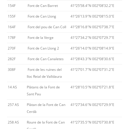
154F
Font de Can Barret
41º25’58.4″N 002º08’32.2″E
155F
Font de Can Llong
41º26’13.9″N 002º08’15.0″E
164F
Font del pou de Can Coll
41º28’16.8″N 002º07’38.7″E
178F
Font de la Verge
41º27’34.2″N 002º07’29.7″E
270F
Font de Can Llong 2
41º26’14.0″N 002º08’14.9″E
282F
Font de Can Canaletes
41º28’43.3″N 002º08’30.6″E
308F
Font de les ruïnes del
41º27’01.7″N 002º07’31.2″E
lloc Reial de Valldaura
14 AS
Plàtans de la Font de
41º28’10.5″N 002º07’21.8″E
Sant Pau
257 AS
Plàtan de la Font de Can
41º27’34.6″N 002º07’29.9″E
Cerdà
258 AS
Roure de la Font de Can
41º27’35.5″N 002º07’30.8″E