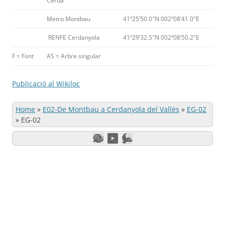
Cerdà
Metro Montbau
41º25’50.0″N 002º08’41.0″E
RENFE Cerdanyola
41º29’32.5″N 002º08’50.2″E
F = Font
AS = Arbre singular
Publicació al Wikiloc
Home
»
E02-De Montbau a Cerdanyola del Vallès
»
EG-02
»
EG-02