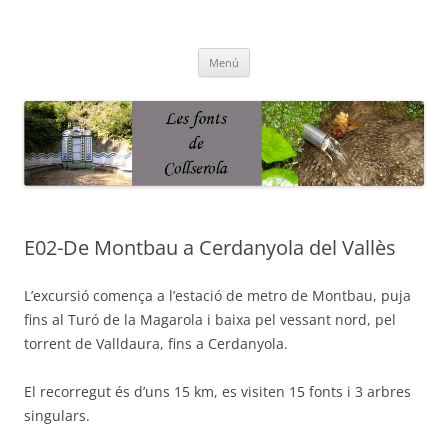
Saltar
al
Fonts de Collserola
contenido
Fes Fonts Fent Fonting, font, aigua, patrimoni, font natural, spring
Menú
E02-De Montbau a Cerdanyola del Vallès
L’excursió comença a l’estació de metro de Montbau, puja
fins al Turó de la Magarola i baixa pel vessant nord, pel
torrent de Valldaura, fins a Cerdanyola.
El recorregut és d’uns 15 km, es visiten 15 fonts i 3 arbres
singulars.