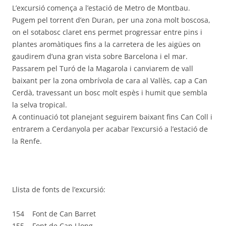
L’excursió comença a l’estació de Metro de Montbau.
Pugem pel torrent d’en Duran, per una zona molt boscosa,
on el sotabosc claret ens permet progressar entre pins i
plantes aromàtiques fins a la carretera de les aigües on
gaudirem d’una gran vista sobre Barcelona i el mar.
Passarem pel Turó de la Magarola i canviarem de vall
baixant per la zona ombrívola de cara al Vallès, cap a Can
Cerdà, travessant un bosc molt espès i humit que sembla
la selva tropical.
A continuació tot planejant seguirem baixant fins Can Coll i
entrarem a Cerdanyola per acabar l’excursió a l’estació de
la Renfe.
Llista de fonts de l’excursió:
154 Font de Can Barret
155 Font de Can Llong