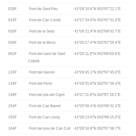
028F
Font de Sant Pau
41º28’10.6″N 002º07’22.1″E
033F
Font de Can Cerdà
41º27’34.9″N 002º07’31.0″E
035F
Font de la Serp
41º26’21.9″N 002º08’02.7″E
036F
Font de la Meca
41º26’27.4″N 002º07’59.4″E
062F
Font del camí de Sant
41º26’11.8″N 002º08’09.8″E
Cebrià
133F
Font del Geroni
41º26’45.1″N 002º07’45.0″E
134F
Font del Ferro
41º26’55.8″N 002º07’36.4″E
148F
Font del pla del Cigró
41º27’11.8″N 002º07’28.1″E
154F
Font de Can Barret
41º25’58.4″N 002º08’32.2″E
155F
Font de Can Llong
41º26’13.9″N 002º08’15.0″E
164F
Font del pou de Can Coll
41º28’16.8″N 002º07’38.7″E