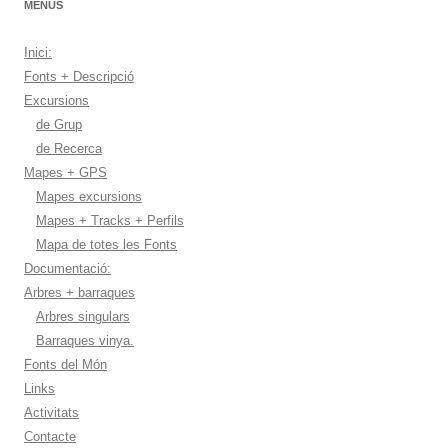
MENUS
Inici:
Fonts + Descripció
Excursions
de Grup
de Recerca
Mapes + GPS
Mapes excursions
Mapes + Tracks + Perfils
Mapa de totes les Fonts
Documentació:
Arbres + barraques
Arbres singulars
Barraques vinya.
Fonts del Món
Links
Activitats
Contacte