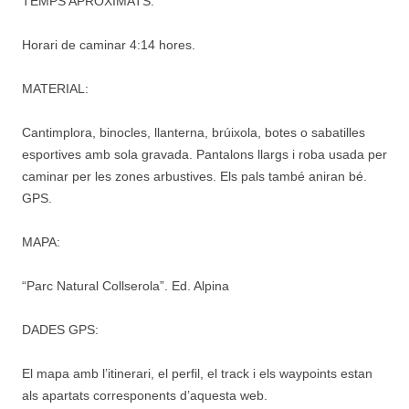
TEMPS APROXIMATS:
Horari de caminar 4:14 hores.
MATERIAL:
Cantimplora, binocles, llanterna, brúixola, botes o sabatilles
esportives amb sola gravada. Pantalons llargs i roba usada per
caminar per les zones arbustives. Els pals també aniran bé.
GPS.
MAPA:
“Parc Natural Collserola”. Ed. Alpina
DADES GPS:
El mapa amb l’itinerari, el perfil, el track i els waypoints estan
als apartats corresponents d’aquesta web.