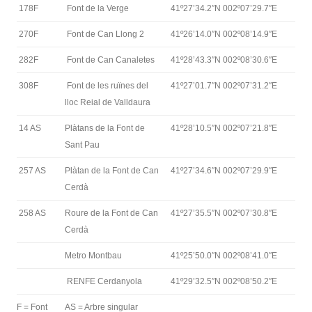
178F
Font de la Verge
41º27’34.2″N 002º07’29.7″E
270F
Font de Can Llong 2
41º26’14.0″N 002º08’14.9″E
282F
Font de Can Canaletes
41º28’43.3″N 002º08’30.6″E
308F
Font de les ruïnes del
41º27’01.7″N 002º07’31.2″E
lloc Reial de Valldaura
14 AS
Plàtans de la Font de
41º28’10.5″N 002º07’21.8″E
Sant Pau
257 AS
Plàtan de la Font de Can
41º27’34.6″N 002º07’29.9″E
Cerdà
258 AS
Roure de la Font de Can
41º27’35.5″N 002º07’30.8″E
Cerdà
Metro Montbau
41º25’50.0″N 002º08’41.0″E
RENFE Cerdanyola
41º29’32.5″N 002º08’50.2″E
F = Font
AS = Arbre singular