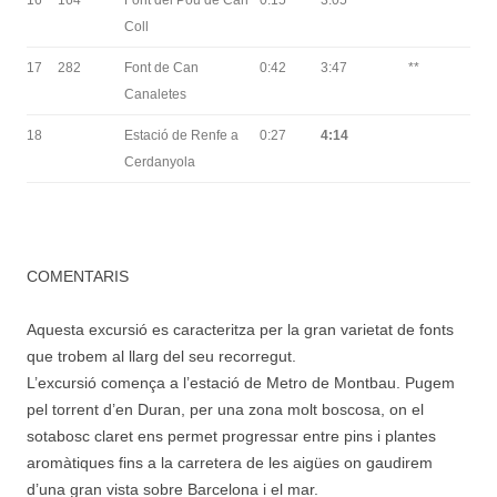
16
164
Font del Pou de Can
0:15
3:05
***
Coll
17
282
Font de Can
0:42
3:47
**
Canaletes
18
Estació de Renfe a
0:27
4:14
Cerdanyola
COMENTARIS
Aquesta excursió es caracteritza per la gran varietat de fonts
que trobem al llarg del seu recorregut.
L’excursió comença a l’estació de Metro de Montbau. Pugem
pel torrent d’en Duran, per una zona molt boscosa, on el
sotabosc claret ens permet progressar entre pins i plantes
aromàtiques fins a la carretera de les aigües on gaudirem
d’una gran vista sobre Barcelona i el mar.