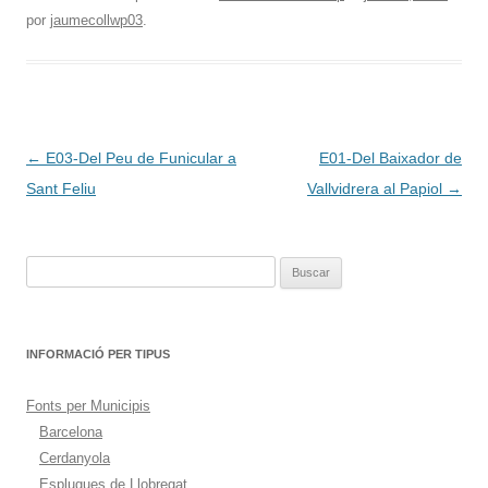
por
jaumecollwp03
.
Navegación
←
E03-Del Peu de Funicular a
E01-Del Baixador de
de
Sant Feliu
Vallvidrera al Papiol
→
entradas
Buscar:
INFORMACIÓ PER TIPUS
Fonts per Municipis
Barcelona
Cerdanyola
Esplugues de Llobregat