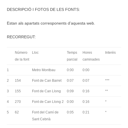
DESCRIPCIÓ I FOTOS DE LES FONTS:
Estan als apartats corresponents d’aquesta web.
RECORREGUT:
Número
Lloc
Temps
Hores
Interès
de la font
parcial
caminades
1
Metro Montbau
0:00
0:00
2
154
Font de Can Barret
0:07
0:07
***
3
155
Font de Can Llong
0:09
0:16
**
4
270
Font de Can Llong 2
0:00
0:16
*
5
62
Font del Camí de
0:05
0:21
*
Sant Cebrià