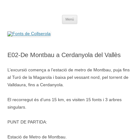
Saltar
al
Fonts de Collserola
contenido
Fes Fonts Fent Fonting, font, aigua, patrimoni, font natural, spring
Menú
E02-De Montbau a Cerdanyola del Vallès
L’excursió comença a l’estació de metro de Montbau, puja fins
al Turó de la Magarola i baixa pel vessant nord, pel torrent de
Valldaura, fins a Cerdanyola.
El recorregut és d’uns 15 km, es visiten 15 fonts i 3 arbres
singulars.
PUNT DE PARTIDA:
Estació de Metro de Montbau.