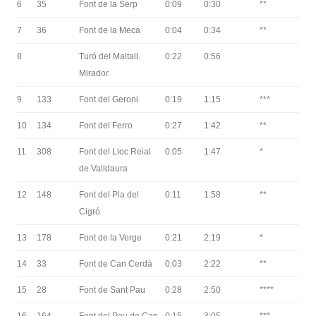
6
35
Font de la Serp
0:09
0:30
**
7
36
Font de la Meca
0:04
0:34
**
8
Turó del Maltall.
0:22
0:56
Mirador.
9
133
Font del Geroni
0:19
1:15
***
10
134
Font del Ferro
0:27
1:42
**
11
308
Font del Lloc Reial
0:05
1:47
*
de Valldaura
12
148
Font del Pla del
0:11
1:58
**
Cigró
13
178
Font de la Verge
0:21
2:19
*
14
33
Font de Can Cerdà
0:03
2:22
**
15
28
Font de Sant Pau
0:28
2:50
****