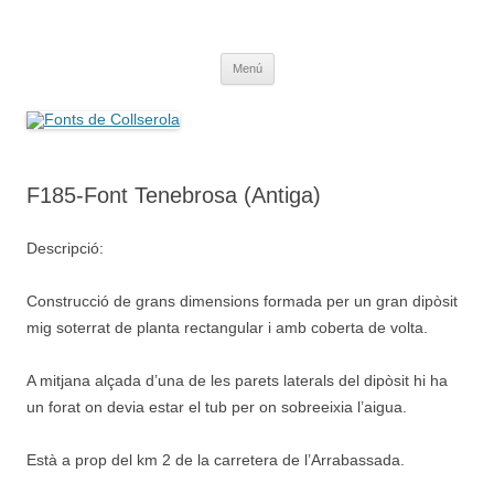
Saltar
al
Fonts de Collserola
contenido
Fes Fonts Fent Fonting, font, aigua, patrimoni, font natural, spring
Menú
F185-Font Tenebrosa (Antiga)
Descripció:
Construcció de grans dimensions formada per un gran dipòsit
mig soterrat de planta rectangular i amb coberta de volta.
A mitjana alçada d’una de les parets laterals del dipòsit hi ha
un forat on devia estar el tub per on sobreeixia l’aigua.
Està a prop del km 2 de la carretera de l’Arrabassada.