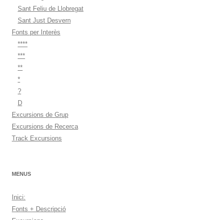
Sant Feliu de Llobregat
Sant Just Desvern
Fonts per Interès
****
***
**
*
?
D
Excursions de Grup
Excursions de Recerca
Track Excursions
MENUS
Inici:
Fonts + Descripció