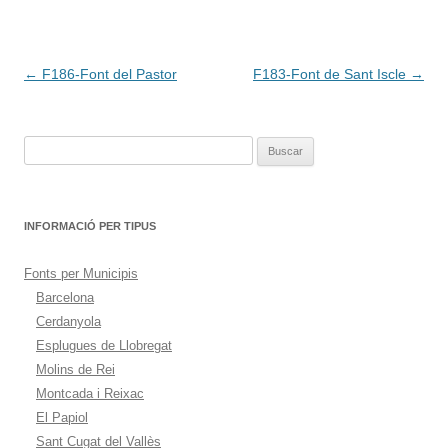
Navegación
←
F186-Font del Pastor
F183-Font de Sant Iscle
→
de
entradas
Buscar:
INFORMACIÓ PER TIPUS
Fonts per Municipis
Barcelona
Cerdanyola
Esplugues de Llobregat
Molins de Rei
Montcada i Reixac
El Papiol
Sant Cugat del Vallès