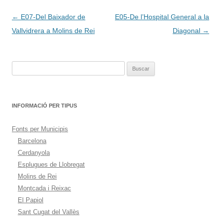
Navegación
←
E07-Del Baixador de
E05-De l’Hospital General a la
de
Vallvidrera a Molins de Rei
Diagonal
→
entradas
Buscar:
INFORMACIÓ PER TIPUS
Fonts per Municipis
Barcelona
Cerdanyola
Esplugues de Llobregat
Molins de Rei
Montcada i Reixac
El Papiol
Sant Cugat del Vallès