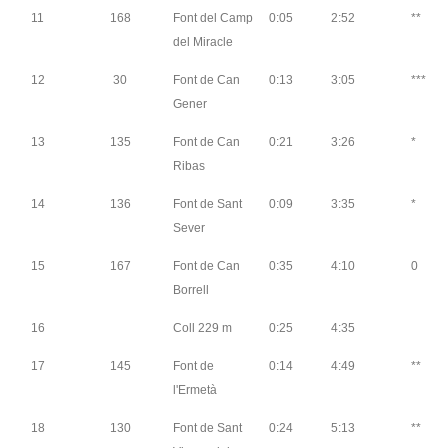
11
168
Font del Camp
0:05
2:52
**
del Miracle
12
30
Font de Can
0:13
3:05
***
Gener
13
135
Font de Can
0:21
3:26
*
Ribas
14
136
Font de Sant
0:09
3:35
*
Sever
15
167
Font de Can
0:35
4:10
0
Borrell
16
Coll 229 m
0:25
4:35
17
145
Font de
0:14
4:49
**
l'Ermetà
18
130
Font de Sant
0:24
5:13
**