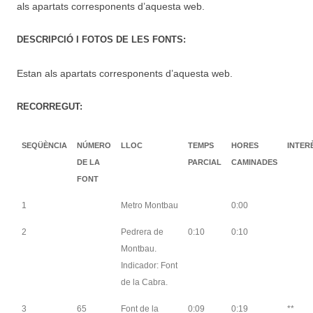
als apartats corresponents d’aquesta web.
DESCRIPCIÓ I FOTOS DE LES FONTS:
Estan als apartats corresponents d’aquesta web.
RECORREGUT:
SEQÜÈNCIA
NÚMERO
LLOC
TEMPS
HORES
INTER
DE LA
PARCIAL
CAMINADES
FONT
1
Metro Montbau
0:00
2
Pedrera de
0:10
0:10
Montbau.
Indicador: Font
de la Cabra.
3
65
Font de la
0:09
0:19
**