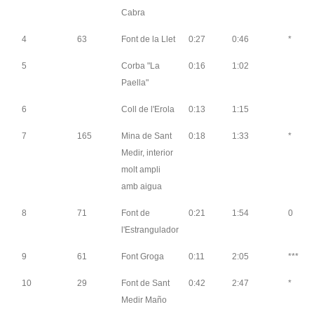
Cabra
4
63
Font de la Llet
0:27
0:46
*
5
Corba "La
0:16
1:02
Paella"
6
Coll de l'Erola
0:13
1:15
7
165
Mina de Sant
0:18
1:33
*
Medir, interior
molt ampli
amb aigua
8
71
Font de
0:21
1:54
0
l'Estrangulador
9
61
Font Groga
0:11
2:05
***
10
29
Font de Sant
0:42
2:47
*
Medir Maño