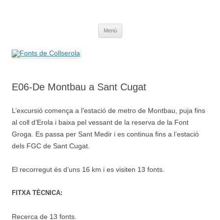
Saltar
al
Fonts de Collserola
contenido
Fes Fonts Fent Fonting, font, aigua, patrimoni, font natural, spring
Menú
E06-De Montbau a Sant Cugat
L’excursió comença a l’estació de metro de Montbau, puja fins
al coll d’Erola i baixa pel vessant de la reserva de la Font
Groga. Es passa per Sant Medir i es continua fins a l’estació
dels FGC de Sant Cugat.
El recorregut és d’uns 16 km i es visiten 13 fonts.
FITXA TÈCNICA:
Recerca de 13 fonts.