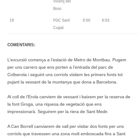
Vicenç del
Bosc
19
FGC Sant
0:50
6:03
Cugat
COMENTARIS:
L’excursió comença a l’estació de Metro de Montbau. Pugem
per uns carrers que ens porten a l’entrada del parc de
Collserola i seguint uns corriols visitem les primers fonts tot
pujant la vessant de la muntanya que dona a Barcelona.
Al coll de l’Erola canviem de vessant i baixem per la reserva de
la font Groga, una riquesa de vegetació que ens
impressionarà. Seguirem per la riera de Sant Medir.
A Can Borrell canviarem de vall per visitar dos fonts per uns
corriols que travessen una zona molt emboscada fins a Sant