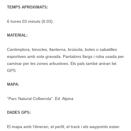
TEMPS APROXIMATS:
6 hores 03 minuts (6:03).
MATERIAL:
Cantimplora, binocles, llanterna, brúixola, botes o sabatilles
esportives amb sola gravada. Pantalons llargs i roba usada per
caminar per les zones arbustives. Els pals també aniran bé.
GPS
MAPA:
“Parc Natural Collserola”. Ed. Alpina
DADES GPS:
El mapa amb l’itinerari, el perfil, el track i els waypoints estan