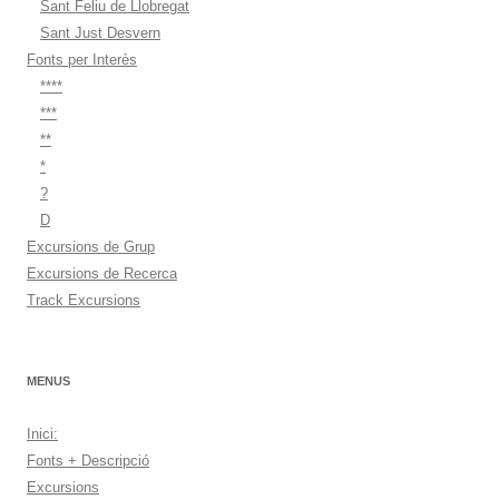
Sant Feliu de Llobregat
Sant Just Desvern
Fonts per Interès
****
***
**
*
?
D
Excursions de Grup
Excursions de Recerca
Track Excursions
MENUS
Inici:
Fonts + Descripció
Excursions