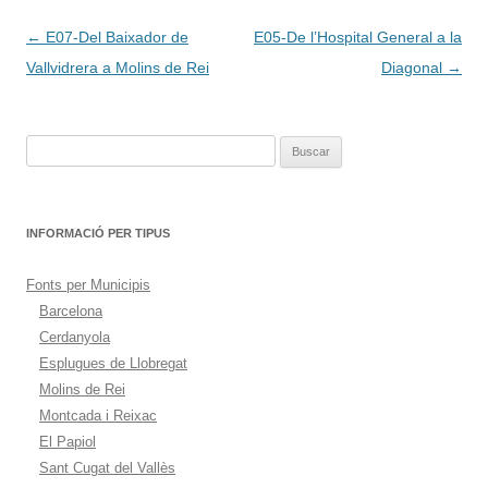
Navegación
←
E07-Del Baixador de
E05-De l’Hospital General a la
de
Vallvidrera a Molins de Rei
Diagonal
→
entradas
Buscar:
INFORMACIÓ PER TIPUS
Fonts per Municipis
Barcelona
Cerdanyola
Esplugues de Llobregat
Molins de Rei
Montcada i Reixac
El Papiol
Sant Cugat del Vallès