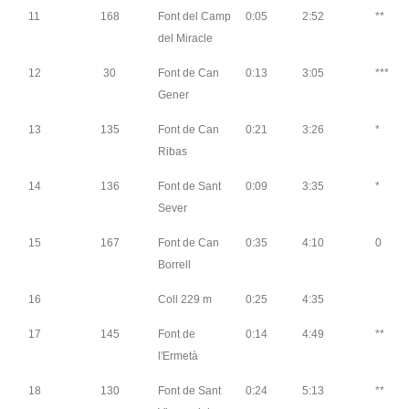
11
168
Font del Camp
0:05
2:52
**
del Miracle
12
30
Font de Can
0:13
3:05
***
Gener
13
135
Font de Can
0:21
3:26
*
Ribas
14
136
Font de Sant
0:09
3:35
*
Sever
15
167
Font de Can
0:35
4:10
0
Borrell
16
Coll 229 m
0:25
4:35
17
145
Font de
0:14
4:49
**
l'Ermetà
18
130
Font de Sant
0:24
5:13
**