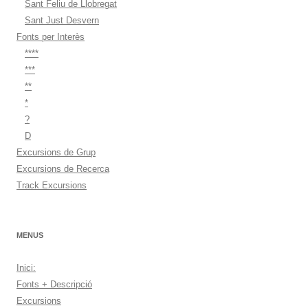
Sant Feliu de Llobregat
Sant Just Desvern
Fonts per Interès
****
***
**
*
?
D
Excursions de Grup
Excursions de Recerca
Track Excursions
MENUS
Inici:
Fonts + Descripció
Excursions