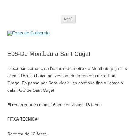
Saltar
al
Fonts de Collserola
contenido
Fes Fonts Fent Fonting, font, aigua, patrimoni, font natural, spring
Menú
E06-De Montbau a Sant Cugat
L’excursió comença a l’estació de metro de Montbau, puja fins
al coll d’Erola i baixa pel vessant de la reserva de la Font
Groga. Es passa per Sant Medir i es continua fins a l’estació
dels FGC de Sant Cugat.
El recorregut és d’uns 16 km i es visiten 13 fonts.
FITXA TÈCNICA:
Recerca de 13 fonts.