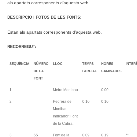
als apartats corresponents d’aquesta web.
DESCRIPCIÓ I FOTOS DE LES FONTS:
Estan als apartats corresponents d’aquesta web.
RECORREGUT:
SEQÜÈNCIA
NÚMERO
LLOC
TEMPS
HORES
INTER
DE LA
PARCIAL
CAMINADES
FONT
1
Metro Montbau
0:00
2
Pedrera de
0:10
0:10
Montbau.
Indicador: Font
de la Cabra.
3
65
Font de la
0:09
0:19
**