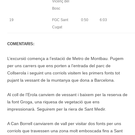
Vicenç del
Bosc
19
FGC Sant
0:50
6:03
Cugat
COMENTARIS:
L’excursió comença a l’estació de Metro de Montbau. Pugem
per uns carrers que ens porten a l’entrada del parc de
Collserola i seguint uns corriols visitem les primers fonts tot
pujant la vessant de la muntanya que dona a Barcelona.
Al coll de l’Erola canviem de vessant i baixem per la reserva de
la font Groga, una riquesa de vegetació que ens
impressionarà. Seguirem per la riera de Sant Medir.
A Can Borrell canviarem de vall per visitar dos fonts per uns
corriols que travessen una zona molt emboscada fins a Sant