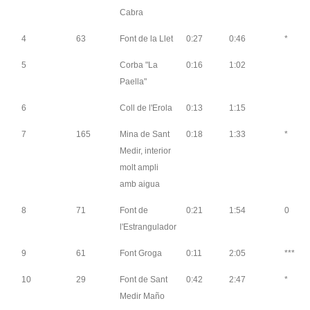
Cabra
4
63
Font de la Llet
0:27
0:46
*
5
Corba "La
0:16
1:02
Paella"
6
Coll de l'Erola
0:13
1:15
7
165
Mina de Sant
0:18
1:33
*
Medir, interior
molt ampli
amb aigua
8
71
Font de
0:21
1:54
0
l'Estrangulador
9
61
Font Groga
0:11
2:05
***
10
29
Font de Sant
0:42
2:47
*
Medir Maño