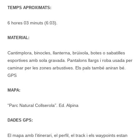
TEMPS APROXIMATS:
6 hores 03 minuts (6:03).
MATERIAL:
Cantimplora, binocles, llanterna, brúixola, botes o sabatilles
esportives amb sola gravada. Pantalons llargs i roba usada per
caminar per les zones arbustives. Els pals també aniran bé.
GPS
MAPA:
“Parc Natural Collserola”. Ed. Alpina
DADES GPS:
El mapa amb l’itinerari, el perfil, el track i els waypoints estan