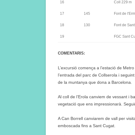
16
Coll 229 m
17
145
Font de l'Er
18
130
Font de Sant
19
FGC Sant Cu
COMENTARIS:
L’excursió comença a l’estació de Metr
l’entrada del parc de Collserola i seguint
de la muntanya que dona a Barcelona.
Al coll de l’Erola canviem de vessant i 
vegetació que ens impressionarà. Seguir
A Can Borrell canviarem de vall per visi
emboscada fins a Sant Cugat.