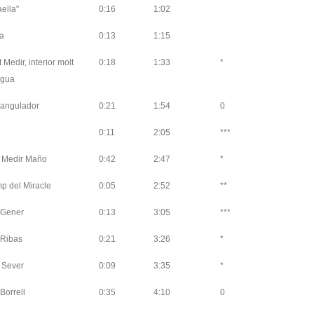
ella"
0:16
1:02
la
0:13
1:15
Medir, interior molt
0:18
1:33
*
igua
trangulador
0:21
1:54
0
0:11
2:05
***
t Medir Maño
0:42
2:47
*
p del Miracle
0:05
2:52
**
 Gener
0:13
3:05
***
 Ribas
0:21
3:26
*
 Sever
0:09
3:35
*
Borrell
0:35
4:10
0