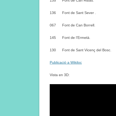
135
Font de Can Ribas.
136
Font de Sant Sever .
067
Font de Can Borrell.
145
Font de l’Ermetà.
130
Font de Sant Vicenç del Bosc.
Publicació a Wikiloc
Vista en 3D: