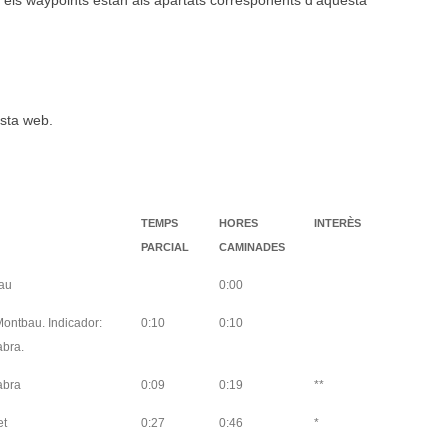
ck i els waypoints estan als apartats corresponents d’aquesta
esta web.
TEMPS
HORES
INTERÈS
PARCIAL
CAMINADES
au
0:00
ontbau. Indicador:
0:10
0:10
abra.
abra
0:09
0:19
**
et
0:27
0:46
*