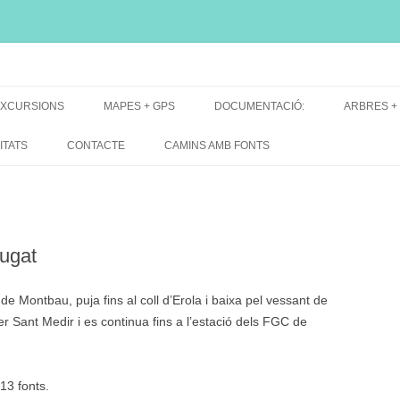
i, font natural, spring
XCURSIONS
MAPES + GPS
DOCUMENTACIÓ:
ARBRES +
DE GRUP
MAPES EXCURSIONS
ARBRES 
ITATS
CONTACTE
CAMINS AMB FONTS
DE RECERCA
MAPES + TRACKS + PERFILS
BARRAQUE
MAPA DE TOTES LES FONTS
ugat
e Montbau, puja fins al coll d’Erola i baixa pel vessant de
r Sant Medir i es continua fins a l’estació dels FGC de
 13 fonts.