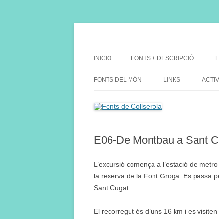
Saltar
al
contenido
Fes Fonts Fent Fonting, font, aigua, patrimon
Fonts de Collserola
INICIO
FONTS + DESCRIPCIÓ
E
FONTS DEL MÓN
LINKS
ACTIV
E06-De Montbau a Sant C
L’excursió comença a l’estació de metro d
la reserva de la Font Groga. Es passa pe
Sant Cugat.
El recorregut és d’uns 16 km i es visiten