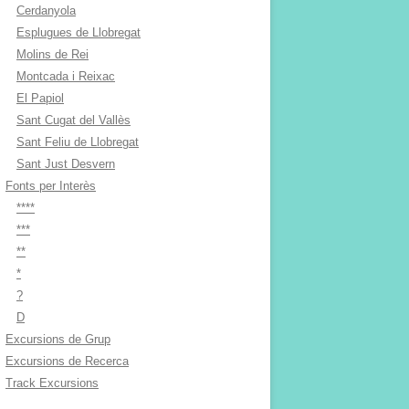
Cerdanyola
Esplugues de Llobregat
Molins de Rei
Montcada i Reixac
El Papiol
Sant Cugat del Vallès
Sant Feliu de Llobregat
Sant Just Desvern
Fonts per Interès
****
***
**
*
?
D
Excursions de Grup
Excursions de Recerca
Track Excursions