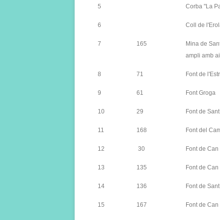
5
Corba "La Pa
6
Coll de l'Ero
7
165
Mina de Sant 
ampli amb a
8
71
Font de l'Es
9
61
Font Groga
10
29
Font de San
11
168
Font del Cam
12
30
Font de Can
13
135
Font de Can
14
136
Font de Sant
15
167
Font de Can 