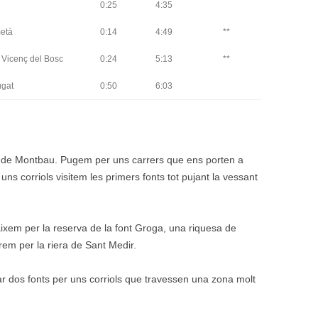
0:25
4:35
metà
0:14
4:49
**
 Vicenç del Bosc
0:24
5:13
**
gat
0:50
6:03
o de Montbau. Pugem per uns carrers que ens porten a
 uns corriols visitem les primers fonts tot pujant la vessant
baixem per la reserva de la font Groga, una riquesa de
em per la riera de Sant Medir.
tar dos fonts per uns corriols que travessen una zona molt