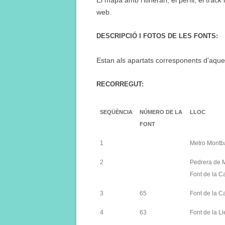
El mapa amb l’itinerari, el perfil, el tra
web.
DESCRIPCIÓ I FOTOS DE LES FONTS:
Estan als apartats corresponents d’aqu
RECORREGUT:
SEQÜÈNCIA
NÚMERO DE LA
LLOC
FONT
1
Metro Montb
2
Pedrera de M
Font de la C
3
65
Font de la C
4
63
Font de la Ll