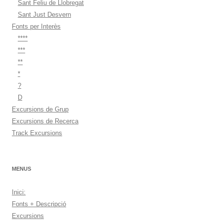
Sant Feliu de Llobregat
Sant Just Desvern
Fonts per Interès
****
***
**
*
?
D
Excursions de Grup
Excursions de Recerca
Track Excursions
MENUS
Inici:
Fonts + Descripció
Excursions