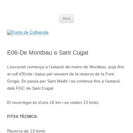
Saltar
al
Fonts de Collserola
contenido
Fes Fonts Fent Fonting, font, aigua, patrimoni, font natural, spring
Menú
E06-De Montbau a Sant Cugat
L’excursió comença a l’estació de metro de Montbau, puja fins
al coll d’Erola i baixa pel vessant de la reserva de la Font
Groga. Es passa per Sant Medir i es continua fins a l’estació
dels FGC de Sant Cugat.
El recorregut és d’uns 16 km i es visiten 13 fonts.
FITXA TÈCNICA:
Recerca de 13 fonts.