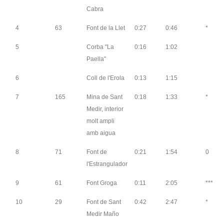
Cabra
4
63
Font de la Llet
0:27
0:46
*
5
Corba "La
0:16
1:02
Paella"
6
Coll de l'Erola
0:13
1:15
7
165
Mina de Sant
0:18
1:33
*
Medir, interior
molt ampli
amb aigua
8
71
Font de
0:21
1:54
0
l'Estrangulador
9
61
Font Groga
0:11
2:05
***
10
29
Font de Sant
0:42
2:47
*
Medir Maño