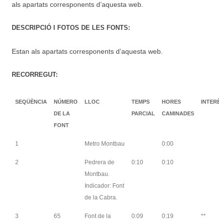
als apartats corresponents d’aquesta web.
DESCRIPCIÓ I FOTOS DE LES FONTS:
Estan als apartats corresponents d’aquesta web.
RECORREGUT:
SEQÜÈNCIA
NÚMERO
LLOC
TEMPS
HORES
INTER
DE LA
PARCIAL
CAMINADES
FONT
1
Metro Montbau
0:00
2
Pedrera de
0:10
0:10
Montbau.
Indicador: Font
de la Cabra.
3
65
Font de la
0:09
0:19
**