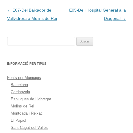
Navegación
←
E07-Del Baixador de
E05-De l’Hospital General a la
de
Vallvidrera a Molins de Rei
Diagonal
→
entradas
Buscar:
INFORMACIÓ PER TIPUS
Fonts per Municipis
Barcelona
Cerdanyola
Esplugues de Llobregat
Molins de Rei
Montcada i Reixac
El Papiol
Sant Cugat del Vallès