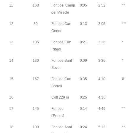
11
168
Font del Camp
0:05
2:52
**
del Miracle
12
30
Font de Can
0:13
3:05
***
Gener
13
135
Font de Can
0:21
3:26
*
Ribas
14
136
Font de Sant
0:09
3:35
*
Sever
15
167
Font de Can
0:35
4:10
0
Borrell
16
Coll 229 m
0:25
4:35
17
145
Font de
0:14
4:49
**
l'Ermetà
18
130
Font de Sant
0:24
5:13
**