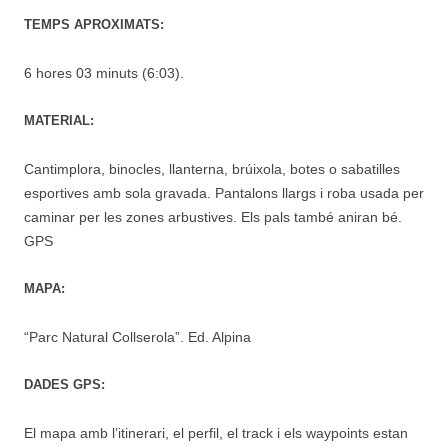
TEMPS APROXIMATS:
6 hores 03 minuts (6:03).
MATERIAL:
Cantimplora, binocles, llanterna, brúixola, botes o sabatilles
esportives amb sola gravada. Pantalons llargs i roba usada per
caminar per les zones arbustives. Els pals també aniran bé.
GPS
MAPA:
“Parc Natural Collserola”. Ed. Alpina
DADES GPS:
El mapa amb l’itinerari, el perfil, el track i els waypoints estan