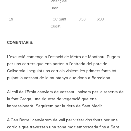
Vicenç del
Bosc
19
FGC Sant
0:50
6:03
Cugat
COMENTARIS:
L’excursió comença a l’estació de Metro de Montbau. Pugem
per uns carrers que ens porten a l’entrada del parc de
Collserola i seguint uns corriols visitem les primers fonts tot
pujant la vessant de la muntanya que dona a Barcelona.
Al coll de l’Erola canviem de vessant i baixem per la reserva de
la font Groga, una riquesa de vegetació que ens
impressionarà. Seguirem per la riera de Sant Medir.
A Can Borrell canviarem de vall per visitar dos fonts per uns
corriols que travessen una zona molt emboscada fins a Sant