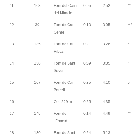
11
168
Font del Camp
0:05
2:52
**
del Miracle
12
30
Font de Can
0:13
3:05
***
Gener
13
135
Font de Can
0:21
3:26
*
Ribas
14
136
Font de Sant
0:09
3:35
*
Sever
15
167
Font de Can
0:35
4:10
0
Borrell
16
Coll 229 m
0:25
4:35
17
145
Font de
0:14
4:49
**
l'Ermetà
18
130
Font de Sant
0:24
5:13
**