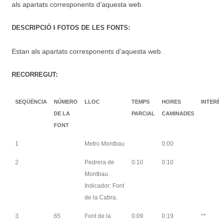
als apartats corresponents d’aquesta web.
DESCRIPCIÓ I FOTOS DE LES FONTS:
Estan als apartats corresponents d’aquesta web.
RECORREGUT:
SEQÜÈNCIA
NÚMERO
LLOC
TEMPS
HORES
INTER
DE LA
PARCIAL
CAMINADES
FONT
1
Metro Montbau
0:00
2
Pedrera de
0:10
0:10
Montbau.
Indicador: Font
de la Cabra.
3
65
Font de la
0:09
0:19
**