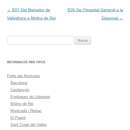
Navegación
←
E07-Del Baixador de
E05-De l’Hospital General a la
de
Vallvidrera a Molins de Rei
Diagonal
→
entradas
Buscar:
INFORMACIÓ PER TIPUS
Fonts per Municipis
Barcelona
Cerdanyola
Esplugues de Llobregat
Molins de Rei
Montcada i Reixac
El Papiol
Sant Cugat del Vallès