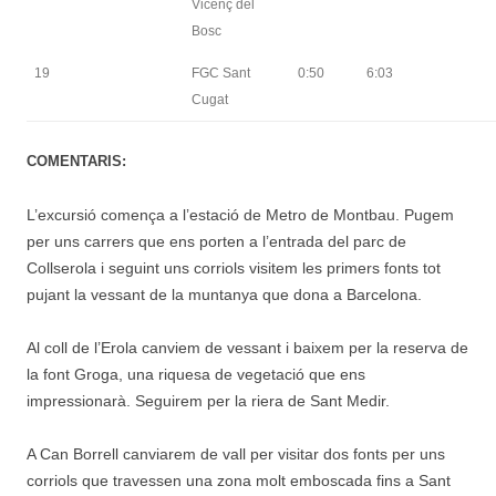
Vicenç del
Bosc
19
FGC Sant
0:50
6:03
Cugat
COMENTARIS:
L’excursió comença a l’estació de Metro de Montbau. Pugem
per uns carrers que ens porten a l’entrada del parc de
Collserola i seguint uns corriols visitem les primers fonts tot
pujant la vessant de la muntanya que dona a Barcelona.
Al coll de l’Erola canviem de vessant i baixem per la reserva de
la font Groga, una riquesa de vegetació que ens
impressionarà. Seguirem per la riera de Sant Medir.
A Can Borrell canviarem de vall per visitar dos fonts per uns
corriols que travessen una zona molt emboscada fins a Sant