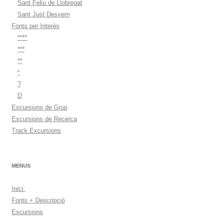
Sant Feliu de Llobregat
Sant Just Desvern
Fonts per Interès
****
***
**
*
?
D
Excursions de Grup
Excursions de Recerca
Track Excursions
MENUS
Inici:
Fonts + Descripció
Excursions