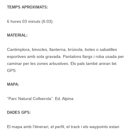
TEMPS APROXIMATS:
6 hores 03 minuts (6:03).
MATERIAL:
Cantimplora, binocles, llanterna, brúixola, botes o sabatilles
esportives amb sola gravada. Pantalons llargs i roba usada per
caminar per les zones arbustives. Els pals també aniran bé.
GPS
MAPA:
“Parc Natural Collserola”. Ed. Alpina
DADES GPS:
El mapa amb l’itinerari, el perfil, el track i els waypoints estan