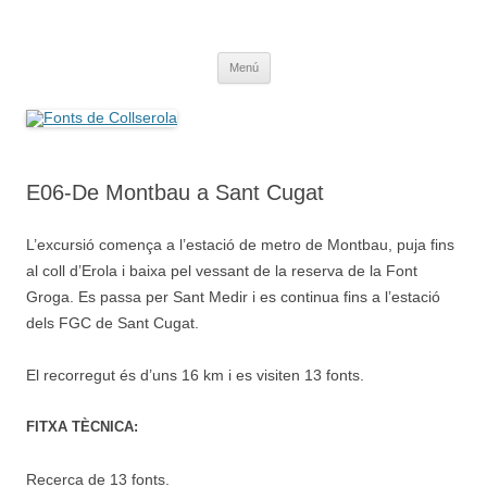
Saltar
al
Fonts de Collserola
contenido
Fes Fonts Fent Fonting, font, aigua, patrimoni, font natural, spring
Menú
E06-De Montbau a Sant Cugat
L’excursió comença a l’estació de metro de Montbau, puja fins
al coll d’Erola i baixa pel vessant de la reserva de la Font
Groga. Es passa per Sant Medir i es continua fins a l’estació
dels FGC de Sant Cugat.
El recorregut és d’uns 16 km i es visiten 13 fonts.
FITXA TÈCNICA:
Recerca de 13 fonts.