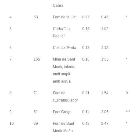
Cabra
4
63
Font de la Llet
0:27
0:46
*
5
Corba "La
0:16
1:02
Paella"
6
Coll de l'Erola
0:13
1:15
7
165
Mina de Sant
0:18
1:33
*
Medir, interior
molt ampli
amb aigua
8
71
Font de
0:21
1:54
0
l'Estrangulador
9
61
Font Groga
0:11
2:05
***
10
29
Font de Sant
0:42
2:47
*
Medir Maño