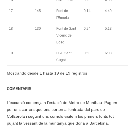
17
145
Font de
0:14
4:49
l'Ermetà
18
130
Font de Sant
0:24
5:13
Vicenç del
Bosc
19
FGC Sant
0:50
6:03
Cugat
Mostrando desde 1 hasta 19 de 19 registros
COMENTARIS:
L’excursió comença a l’estació de Metro de Montbau. Pugem
per uns carrers que ens porten a l’entrada del parc de
Collserola i seguint uns corriols visitem les primers fonts tot
pujant la vessant de la muntanya que dona a Barcelona.