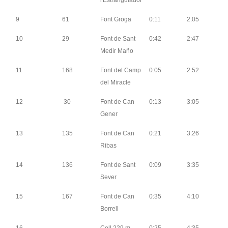
9
61
Font Groga
0:11
2:05
10
29
Font de Sant
0:42
2:47
Medir Maño
11
168
Font del Camp
0:05
2:52
del Miracle
12
30
Font de Can
0:13
3:05
Gener
13
135
Font de Can
0:21
3:26
Ribas
14
136
Font de Sant
0:09
3:35
Sever
15
167
Font de Can
0:35
4:10
Borrell
16
Coll 229 m
0:25
4:35