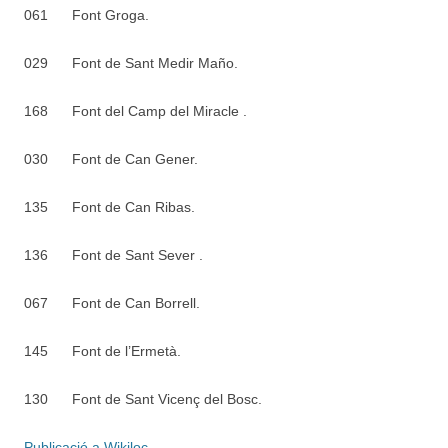
061
Font Groga.
029
Font de Sant Medir Maño.
168
Font del Camp del Miracle .
030
Font de Can Gener.
135
Font de Can Ribas.
136
Font de Sant Sever .
067
Font de Can Borrell.
145
Font de l’Ermetà.
130
Font de Sant Vicenç del Bosc.
Publicació a Wikiloc