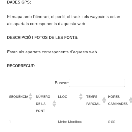
DADES GPS:
El mapa amb l’itinerari, el perfil, el track i els waypoints estan
als apartats corresponents d’aquesta web.
DESCRIPCIÓ I FOTOS DE LES FONTS:
Estan als apartats corresponents d’aquesta web.
RECORREGUT:
Buscar:
SEQÜÈNCIA
NÚMERO
LLOC
TEMPS
HORES
DE LA
PARCIAL
CAMINADES
FONT
1
Metro Montbau
0:00