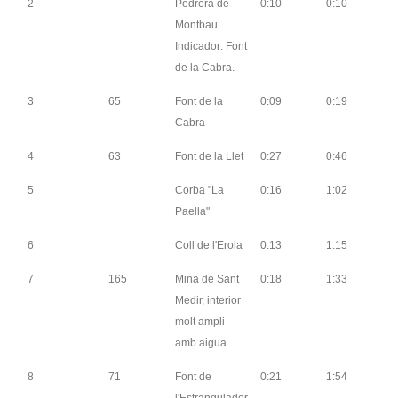
2
Pedrera de
0:10
0:10
Montbau.
Indicador: Font
de la Cabra.
3
65
Font de la
0:09
0:19
Cabra
4
63
Font de la Llet
0:27
0:46
5
Corba "La
0:16
1:02
Paella"
6
Coll de l'Erola
0:13
1:15
7
165
Mina de Sant
0:18
1:33
Medir, interior
molt ampli
amb aigua
8
71
Font de
0:21
1:54
l'Estrangulador