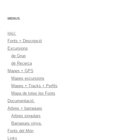
MENUS
Inici:
Fonts + Descripció
Excursions
de Grup
de Recerca
Mapes + GPS
Mapes excursions
Mapes + Tracks + Perfils
Mapa de totes les Fonts
Documentació:
Arbres + barraques
Arbres singulars
Barraques vinya.
Fonts del Món
Links