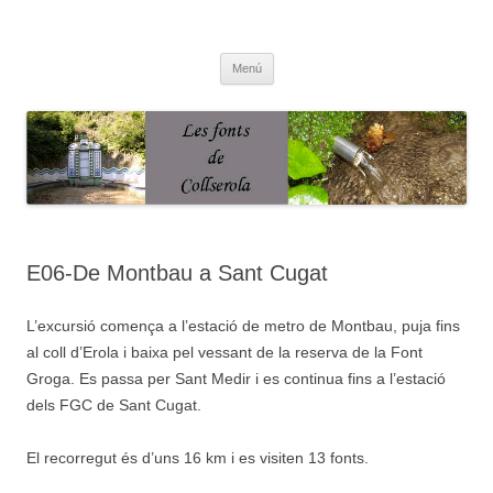
Saltar
al
Fonts de Collserola
contenido
Fes Fonts Fent Fonting, font, aigua, patrimoni, font natural, spring
Menú
E06-De Montbau a Sant Cugat
L’excursió comença a l’estació de metro de Montbau, puja fins
al coll d’Erola i baixa pel vessant de la reserva de la Font
Groga. Es passa per Sant Medir i es continua fins a l’estació
dels FGC de Sant Cugat.
El recorregut és d’uns 16 km i es visiten 13 fonts.