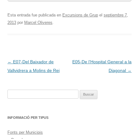
Esta entrada fue publicada en
Excursions de Grup
el
septiembre 7,
2013
por
Marcel Oliveres
.
Navegación
←
E07-Del Baixador de
E05-De l’Hospital General a la
de
Vallvidrera a Molins de Rei
Diagonal
→
entradas
Buscar:
INFORMACIÓ PER TIPUS
Fonts per Municipis