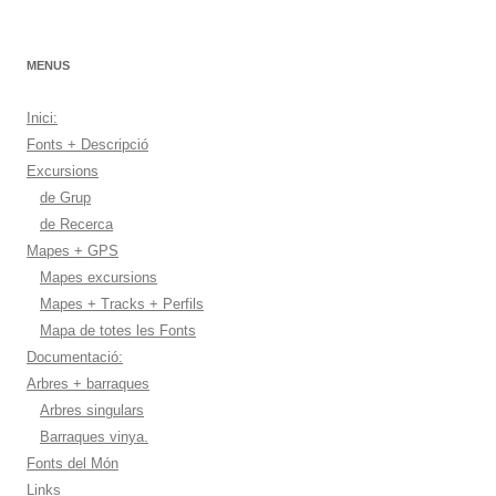
MENUS
Inici:
Fonts + Descripció
Excursions
de Grup
de Recerca
Mapes + GPS
Mapes excursions
Mapes + Tracks + Perfils
Mapa de totes les Fonts
Documentació:
Arbres + barraques
Arbres singulars
Barraques vinya.
Fonts del Món
Links