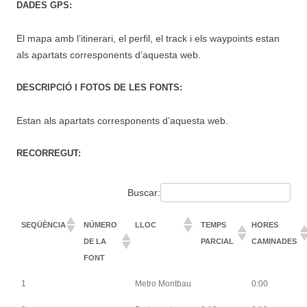
DADES GPS:
El mapa amb l’itinerari, el perfil, el track i els waypoints estan
als apartats corresponents d’aquesta web.
DESCRIPCIÓ I FOTOS DE LES FONTS:
Estan als apartats corresponents d’aquesta web.
RECORREGUT:
Buscar:
SEQÜÈNCIA
NÚMERO
LLOC
TEMPS
HORES
DE LA
PARCIAL
CAMINADES
FONT
1
Metro Montbau
0:00