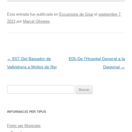
Esta entrada fue publicada en
Excursions de Grup
el
septiembre 7,
2013
por
Marcel Oliveres
.
Navegación
←
E07-Del Baixador de
E05-De l’Hospital General a la
de
Vallvidrera a Molins de Rei
Diagonal
→
entradas
Buscar:
INFORMACIÓ PER TIPUS
Fonts per Municipis