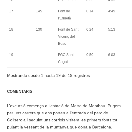
17
145
Font de
0:14
4:49
l'Ermetà
18
130
Font de Sant
0:24
5:13
Vicenç del
Bosc
19
FGC Sant
0:50
6:03
Cugat
Mostrando desde 1 hasta 19 de 19 registros
COMENTARIS:
L’excursió comença a l’estació de Metro de Montbau. Pugem
per uns carrers que ens porten a l’entrada del parc de
Collserola i seguint uns corriols visitem les primers fonts tot
pujant la vessant de la muntanya que dona a Barcelona.