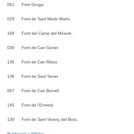
061
Font Groga.
029
Font de Sant Medir Maño.
168
Font del Camp del Miracle .
030
Font de Can Gener.
135
Font de Can Ribas.
136
Font de Sant Sever .
067
Font de Can Borrell.
145
Font de l’Ermetà.
130
Font de Sant Vicenç del Bosc.
Publicació a Wikiloc