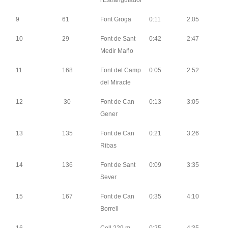
9
61
Font Groga
0:11
2:05
10
29
Font de Sant
0:42
2:47
Medir Maño
11
168
Font del Camp
0:05
2:52
del Miracle
12
30
Font de Can
0:13
3:05
Gener
13
135
Font de Can
0:21
3:26
Ribas
14
136
Font de Sant
0:09
3:35
Sever
15
167
Font de Can
0:35
4:10
Borrell
16
Coll 229 m
0:25
4:35