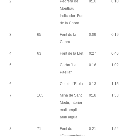
2
Pedrera de
0:10
0:10
Montbau.
Indicador: Font
de la Cabra.
3
65
Font de la
0:09
0:19
Cabra
4
63
Font de la Llet
0:27
0:46
5
Corba "La
0:16
1:02
Paella"
6
Coll de l'Erola
0:13
1:15
7
165
Mina de Sant
0:18
1:33
Medir, interior
molt ampli
amb aigua
8
71
Font de
0:21
1:54
l'Estrangulador