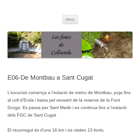
Saltar
al
Fonts de Collserola
contenido
Fes Fonts Fent Fonting, font, aigua, patrimoni, font natural, spring
Menú
E06-De Montbau a Sant Cugat
L’excursió comença a l’estació de metro de Montbau, puja fins
al coll d’Erola i baixa pel vessant de la reserva de la Font
Groga. Es passa per Sant Medir i es continua fins a l’estació
dels FGC de Sant Cugat.
El recorregut és d’uns 16 km i es visiten 13 fonts.