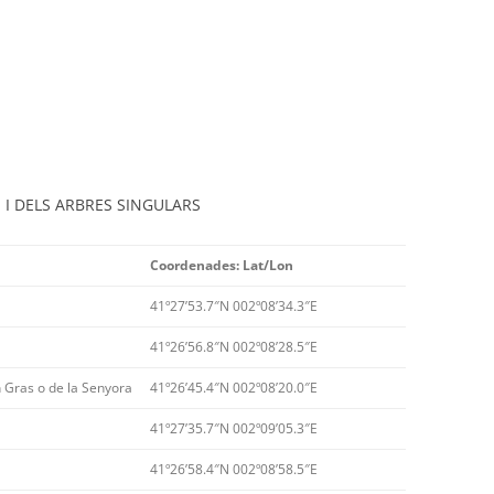
 I DELS ARBRES SINGULARS
Coordenades: Lat/Lon
41º27’53.7″N 002º08’34.3″E
41º26’56.8″N 002º08’28.5″E
 Gras o de la Senyora
41º26’45.4″N 002º08’20.0″E
41º27’35.7″N 002º09’05.3″E
41º26’58.4″N 002º08’58.5″E