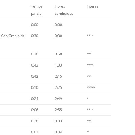
Temps
Hores
Interès
parcial
caminades
0:00
0:00
e Can Gras o de
0:30
0:30
***
0:20
0:50
**
0:43
1:33
***
0:42
2:15
**
0:10
2:25
****
0:24
2:49
*
0:06
2:55
***
0:38
3:33
**
0:01
3:34
*