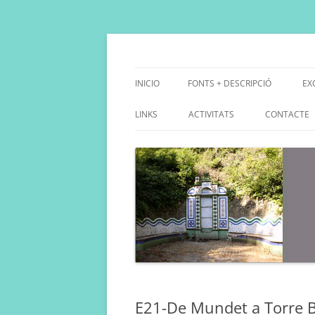
Saltar
al
contenido
Fes Fonts Fent Fonting, font, aigua, patrimo
Fonts de Collserola
INICIO
FONTS + DESCRIPCIÓ
EX
D
LINKS
ACTIVITATS
CONTACTE
D
E21-De Mundet a Torre 