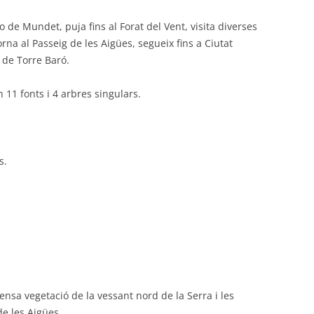
 de Mundet, puja fins al Forat del Vent, visita diverses
orna al Passeig de les Aigües, segueix fins a Ciutat
 de Torre Baró.
n 11 fonts i 4 arbres singulars.
s.
ensa vegetació de la vessant nord de la Serra i les
e les Aigües.