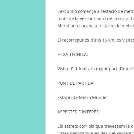
L’excursió comença a l’estació de metro
fonts de la vessant nord de la serra, t
Meridiana i acaba a l’estació de metro
El recorregut és d’uns 16 km, es visite
FITXA TÈCNICA:
Visita d’11 fonts, la major part d’interè
PUNT DE PARTIDA:
Estació de Metro Mundet
ASPECTES D’INTERÈS:
Els estrets corriols que travessem la d
vistes panoràmiques des del Passeig d