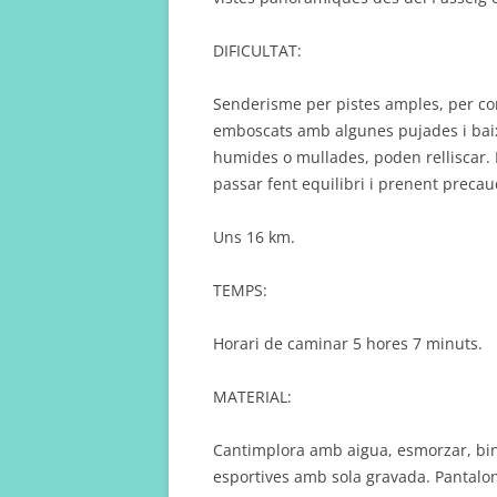
DIFICULTAT:
Senderisme per pistes amples, per cor
emboscats amb algunes pujades i baix
humides o mullades, poden relliscar. 
passar fent equilibri i prenent precau
Uns 16 km.
TEMPS:
Horari de caminar 5 hores 7 minuts.
MATERIAL:
Cantimplora amb aigua, esmorzar, binoc
esportives amb sola gravada. Pantalon