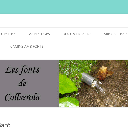
ni, font natural, spring
CURSIONS
MAPES + GPS
DOCUMENTACIÓ:
ARBRES + BAR
E GRUP
MAPES EXCURSIONS
ARBRES SING
CAMINS AMB FONTS
E RECERCA
MAPES + TRACKS + PERFILS
BARRAQUES V
MAPA DE TOTES LES FONTS
Baró