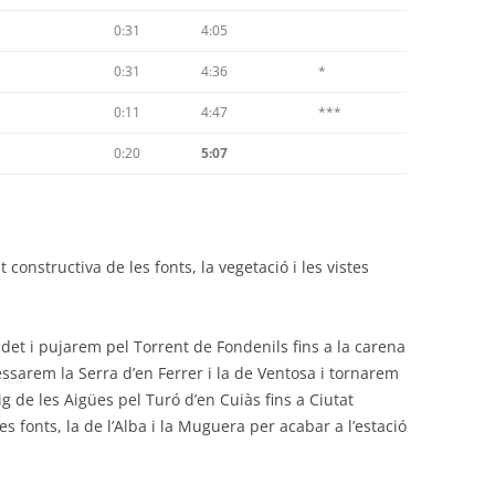
0:31
4:05
0:31
4:36
*
0:11
4:47
***
0:20
5:07
t constructiva de les fonts, la vegetació i les vistes
det i pujarem pel Torrent de Fondenils fins a la carena
essarem la Serra d’en Ferrer i la de Ventosa i tornarem
g de les Aigües pel Turó d’en Cuiàs fins a Ciutat
s fonts, la de l’Alba i la Muguera per acabar a l’estació