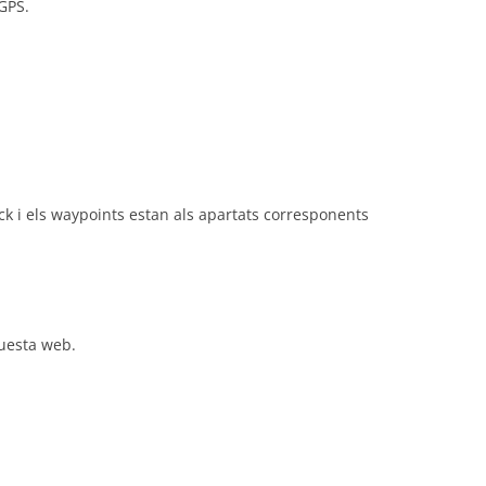
 GPS.
track i els waypoints estan als apartats corresponents
questa web.