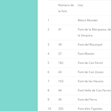
Número de
Lloc
la font
1
Metro Mundet
2
41
Font de la Marquesa, d
la Senyora.
3
39
Font del Rossinyol
4
37
Font Moisès
5
182
Font de Can Fermí
6
43
Font de Can Lloses
7
163
Font de les Heures
8
44
Font Vella de Can Ferrer
9
45
Font del Ferro
10
205
Font d’en Tapioles