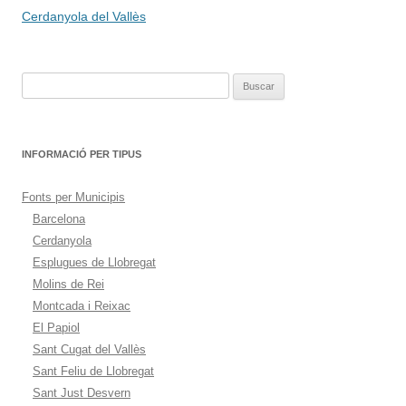
de
Cerdanyola del Vallès
entradas
Buscar:
INFORMACIÓ PER TIPUS
Fonts per Municipis
Barcelona
Cerdanyola
Esplugues de Llobregat
Molins de Rei
Montcada i Reixac
El Papiol
Sant Cugat del Vallès
Sant Feliu de Llobregat
Sant Just Desvern