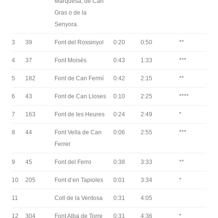
Marquesa, de Can
Gras o de la
Senyora.
3
39
Font del Rossinyol
0:20
0:50
**
4
37
Font Moisès
0:43
1:33
***
5
182
Font de Can Fermí
0:42
2:15
**
6
43
Font de Can Lloses
0:10
2:25
****
7
163
Font de les Heures
0:24
2:49
*
8
44
Font Vella de Can
0:06
2:55
***
Ferrer
9
45
Font del Ferro
0:38
3:33
**
10
205
Font d’en Tapioles
0:01
3:34
*
11
Coll de la Ventosa
0:31
4:05
12
304
Font Alba de Torre
0:31
4:36
*