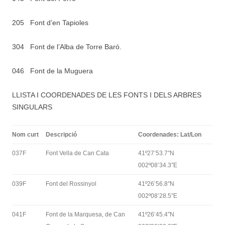
205 Font d’en Tapioles
304 Font de l’Alba de Torre Baró.
046 Font de la Muguera
LLISTA I COORDENADES DE LES FONTS I DELS ARBRES
SINGULARS
Nom curt
Descripció
Coordenades: Lat/Lon
037F
Font Vella de Can Cata
41º27’53.7″N
002º08’34.3″E
039F
Font del Rossinyol
41º26’56.8″N
002º08’28.5″E
041F
Font de la Marquesa, de Can
41º26’45.4″N