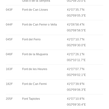
Gras o de la Senyora
002º08’20.0″E
043F
Font de Can Lloses
41º27’35.7″N
002º09’05.3″E
044F
Font de Can Ferrer o Vella
41º26’58.4″N
002º08’58.5″E
045F
Font del Ferro
41º27’10.7″N
002º09’30.0″E
046F
Font de la Muguera
41º27’26.1″N
002º10’11.7″E
163F
Font de les Heures
41º27’07.7″N
002º09’02.1″E
182F
Font de Can Fermi
41º27’39.9″N
002º09’06.3″E
205F
Font Tapioles
41º27’10.9″N
002º09’30.4″E