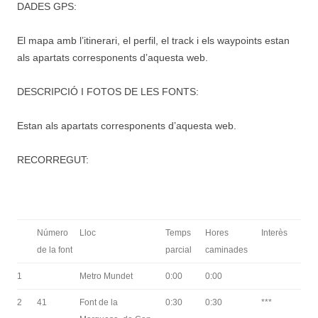
DADES GPS:
El mapa amb l’itinerari, el perfil, el track i els waypoints estan
als apartats corresponents d’aquesta web.
DESCRIPCIÓ I FOTOS DE LES FONTS:
Estan als apartats corresponents d’aquesta web.
RECORREGUT:
Número
Lloc
Temps
Hores
Interès
de la font
parcial
caminades
1
Metro Mundet
0:00
0:00
2
41
Font de la
0:30
0:30
***