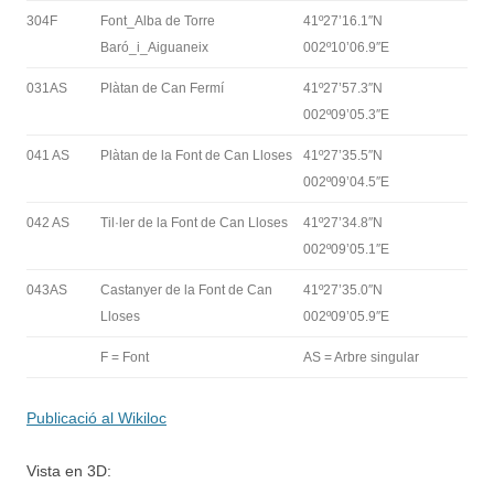
304F
Font_Alba de Torre
41º27’16.1″N
Baró_i_Aiguaneix
002º10’06.9″E
031AS
Plàtan de Can Fermí
41º27’57.3″N
002º09’05.3″E
041 AS
Plàtan de la Font de Can Lloses
41º27’35.5″N
002º09’04.5″E
042 AS
Til·ler de la Font de Can Lloses
41º27’34.8″N
002º09’05.1″E
043AS
Castanyer de la Font de Can
41º27’35.0″N
Lloses
002º09’05.9″E
F = Font
AS = Arbre singular
Publicació al Wikiloc
Vista en 3D: