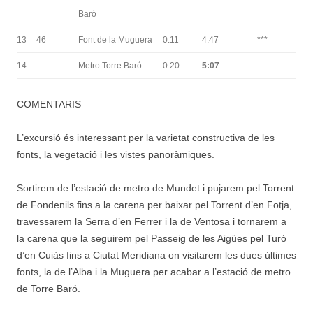
Baró
13
46
Font de la Muguera
0:11
4:47
***
14
Metro Torre Baró
0:20
5:07
COMENTARIS
L’excursió és interessant per la varietat constructiva de les
fonts, la vegetació i les vistes panoràmiques.
Sortirem de l’estació de metro de Mundet i pujarem pel Torrent
de Fondenils fins a la carena per baixar pel Torrent d’en Fotja,
travessarem la Serra d’en Ferrer i la de Ventosa i tornarem a
la carena que la seguirem pel Passeig de les Aigües pel Turó
d’en Cuiàs fins a Ciutat Meridiana on visitarem les dues últimes
fonts, la de l’Alba i la Muguera per acabar a l’estació de metro
de Torre Baró.