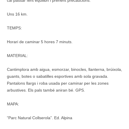
cal passar fent equilibri i prenent precaucions.
Uns 16 km.
TEMPS:
Horari de caminar 5 hores 7 minuts.
MATERIAL:
Cantimplora amb aigua, esmorzar, binocles, llanterna, brúixola,
guants, botes o sabatilles esportives amb sola gravada.
Pantalons llargs i roba usada per caminar per les zones
arbustives. Els pals també aniran bé. GPS.
MAPA:
“Parc Natural Collserola”. Ed. Alpina