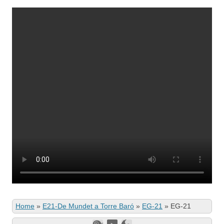
Home
»
E21-De Mundet a Torre Baró
»
EG-21
»
EG-21