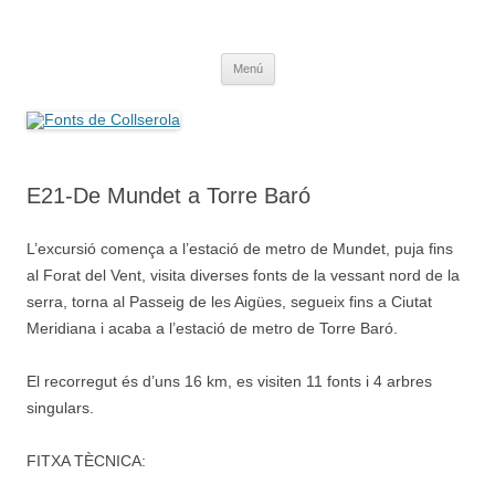
Saltar
al
Fonts de Collserola
contenido
Fes Fonts Fent Fonting, font, aigua, patrimoni, font natural, spring
Menú
E21-De Mundet a Torre Baró
L’excursió comença a l’estació de metro de Mundet, puja fins
al Forat del Vent, visita diverses fonts de la vessant nord de la
serra, torna al Passeig de les Aigües, segueix fins a Ciutat
Meridiana i acaba a l’estació de metro de Torre Baró.
El recorregut és d’uns 16 km, es visiten 11 fonts i 4 arbres
singulars.
FITXA TÈCNICA: