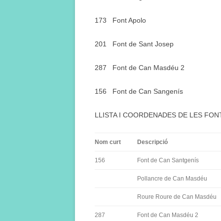
173 Font Apolo
201 Font de Sant Josep
287 Font de Can Masdéu 2
156 Font de Can Sangenís
LLISTA I COORDENADES DE LES FON
Nom curt
Descripció
156
Font de Can Santgenís
Pollancre de Can Masdéu
Roure Roure de Can Masdéu
287
Font de Can Masdéu 2