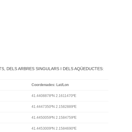
TS, DELS ARBRES SINGULARS I DELS AQÜEDUCTES:
Coordenades: Lat/Lon
41.4408878ºN 2.1611470ºE
41.4447350ºN 2.1582889ºE
41.4450059ºN 2.1584759ºE
41.4453009ºN 2.1584690ºE