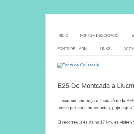
Saltar
al
contenido
Fes Fonts Fent Fonting, font, aigua, patrimon
Fonts de Collserola
INICIO
FONTS + DESCRIPCIÓ
E
FONTS DEL MÓN
LINKS
ACTIV
E25-De Montcada a Llucma
L’excursió comença a l’estació de la R
passa per varis aqüeductes, puja cap a T
El recorregut és d’uns 17 km, es visiten 