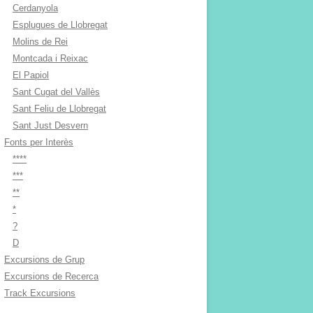
Cerdanyola
Esplugues de Llobregat
Molins de Rei
Montcada i Reixac
El Papiol
Sant Cugat del Vallès
Sant Feliu de Llobregat
Sant Just Desvern
Fonts per Interès
****
***
**
*
?
D
Excursions de Grup
Excursions de Recerca
Track Excursions