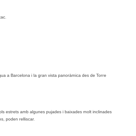
xac.
gua a Barcelona i la gran vista panoràmica des de Torre
ols estrets amb algunes pujades i baixades molt inclinades
, poden relliscar.