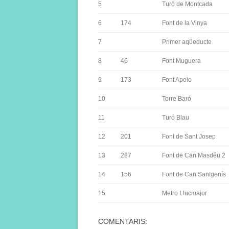
5
Turó de Montcada
6
174
Font de la Vinya
7
Primer aqüeducte
8
46
Font Muguera
9
173
Font Apolo
10
Torre Baró
11
Turó Blau
12
201
Font de Sant Josep
13
287
Font de Can Masdéu 2
14
156
Font de Can Santgenís
15
Metro Llucmajor
COMENTARIS: