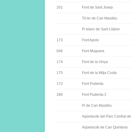
201
Font de Sant Josep
Til.ler de Can Masdéu
Pi blanc de Sant Llàtzer
173
Font Apolo
046
Font Muguera
174
Font de la Vinya
175
Font de la Mitja Costa
172
Font Pudenta
286
Font Pudenta 2
Pi de Can Masdéu
Aqüeducte del Parc Central de
Aqüeducte de Can Quintana