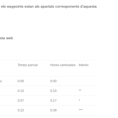
ck i els waypoints estan als apartats corresponents d’aquesta
esta web.
Temps parcial
Hores caminades
Interès
ac
0:00
0:00
0:10
0:10
**
0:07
0:17
*
0:22
0:39
***