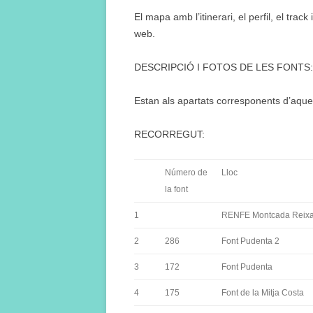
El mapa amb l’itinerari, el perfil, el tra
web.
DESCRIPCIÓ I FOTOS DE LES FONTS:
Estan als apartats corresponents d’aqu
RECORREGUT:
Número de
Lloc
la font
1
RENFE Montcada Reix
2
286
Font Pudenta 2
3
172
Font Pudenta
4
175
Font de la Mitja Costa