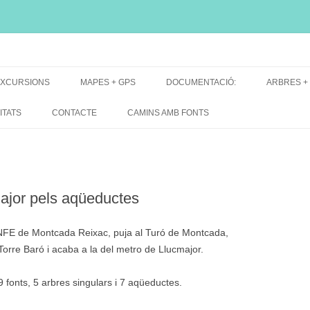
i, font natural, spring
XCURSIONS
MAPES + GPS
DOCUMENTACIÓ:
ARBRES +
DE GRUP
MAPES EXCURSIONS
ARBRES 
ITATS
CONTACTE
CAMINS AMB FONTS
DE RECERCA
MAPES + TRACKS + PERFILS
BARRAQUE
MAPA DE TOTES LES FONTS
jor pels aqüeductes
ENFE de Montcada Reixac, puja al Turó de Montcada,
orre Baró i acaba a la del metro de Llucmajor.
9 fonts, 5 arbres singulars i 7 aqüeductes.