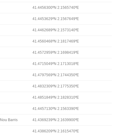
41.4456300ºN 2.1565740ºE
41.4453629ºN 2.1567649ºE
41.4462689ºN 2.1573140ºE
41.4560468ºN 2.1817469ºE
41.4572959ºN 2.1698419ºE
41.4715049ºN 2.1713018ºE
41.4797569ºN 2.1744350ºE
41.4832309ºN 2.1775350ºE
41.4851849ºN 2.1828310ºE
41.4457130ºN 2.1563390ºE
 Nou Barris
41.4369239ºN 2.1639900ºE
41.4386209ºN 2.1615470ºE