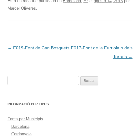
Esta entrada fue publicada en
Barcelona
,
***
el
agosto 14, 2013
por
Marcel Oliveres
.
Navegación
←
F019-Font de Can Bosquets
F017-Font de la Furriola o dels
de
Torrats
→
entradas
Buscar:
INFORMACIÓ PER TIPUS
Fonts per Municipis
Barcelona
Cerdanyola