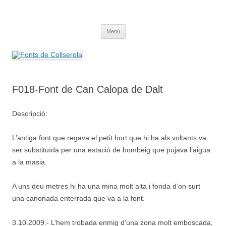
Saltar
al
Fonts de Collserola
contenido
Fes Fonts Fent Fonting, font, aigua, patrimoni, font natural, spring
Menú
F018-Font de Can Calopa de Dalt
Descripció:
L’antiga font que regava el petit hort que hi ha als voltants va
ser substituïda per una estació de bombeig que pujava l’aigua
a la masia.
A uns deu metres hi ha una mina molt alta i fonda d’on surt
una canonada enterrada que va a la font.
3.10.2009.- L’hem trobada enmig d’una zona molt emboscada,