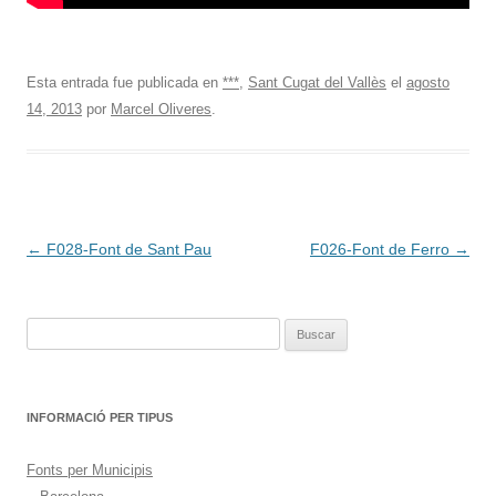
Esta entrada fue publicada en
***
,
Sant Cugat del Vallès
el
agosto
14, 2013
por
Marcel Oliveres
.
Navegación
←
F028-Font de Sant Pau
F026-Font de Ferro
→
de
entradas
Buscar:
INFORMACIÓ PER TIPUS
Fonts per Municipis