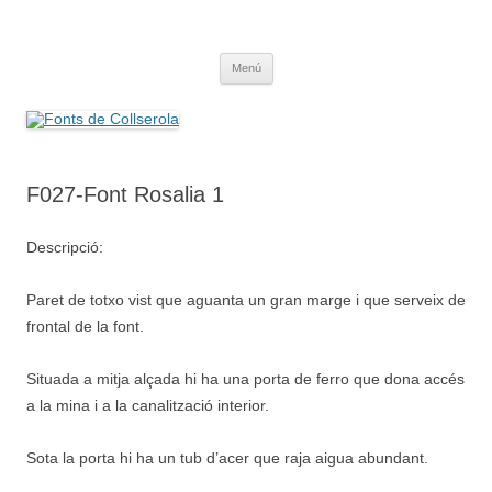
Saltar
al
Fonts de Collserola
contenido
Fes Fonts Fent Fonting, font, aigua, patrimoni, font natural, spring
Menú
F027-Font Rosalia 1
Descripció:
Paret de totxo vist que aguanta un gran marge i que serveix de
frontal de la font.
Situada a mitja alçada hi ha una porta de ferro que dona accés
a la mina i a la canalització interior.
Sota la porta hi ha un tub d’acer que raja aigua abundant.