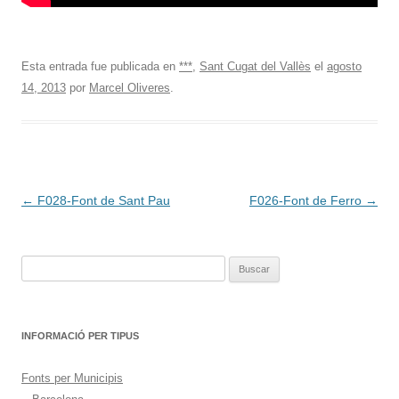
Esta entrada fue publicada en
***
,
Sant Cugat del Vallès
el
agosto
14, 2013
por
Marcel Oliveres
.
Navegación
←
F028-Font de Sant Pau
F026-Font de Ferro
→
de
entradas
Buscar:
INFORMACIÓ PER TIPUS
Fonts per Municipis