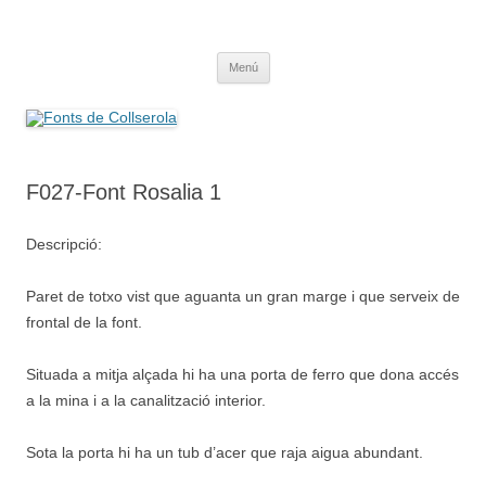
Saltar
al
Fonts de Collserola
contenido
Fes Fonts Fent Fonting, font, aigua, patrimoni, font natural, spring
Menú
F027-Font Rosalia 1
Descripció:
Paret de totxo vist que aguanta un gran marge i que serveix de
frontal de la font.
Situada a mitja alçada hi ha una porta de ferro que dona accés
a la mina i a la canalització interior.
Sota la porta hi ha un tub d’acer que raja aigua abundant.