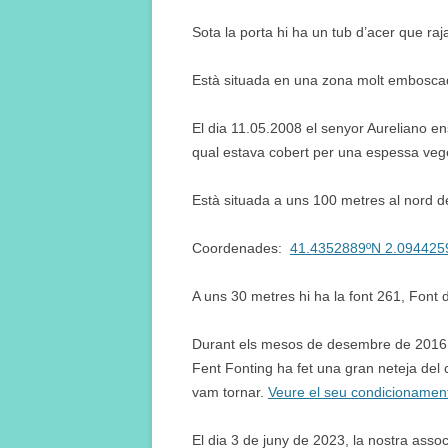
Sota la porta hi ha un tub d’acer que ra
Està situada en una zona molt emboscada
El dia 11.05.2008 el senyor Aureliano ens 
qual estava cobert per una espessa veget
Està situada a uns 100 metres al nord de
Coordenades:
41.4352889ºN 2.094425
A uns 30 metres hi ha la font 261, Font d
Durant els mesos de desembre de 2016 i
Fent Fonting ha fet una gran neteja del 
vam tornar.
Veure el seu condicionamen
El dia 3 de juny de 2023, la nostra asso