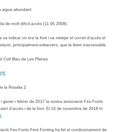
ja aigua abundant.
 de molt difícil accés (11.05.2008).
va indicar on era la font i va netejar el corriol d’accés el
ació, principalment esbarzers, que la feien inaccessible.
l Coll Blau de Les Planes.
9ºE
e la Rosalia 2.
 gener i febrer de 2017 la nostra associació Fes Fonts
camí d’accés i de la font. El 10 de novembre de 2018 hi
t.
ciació Fes Fonts Fent Fonting ha fet el condicionament de