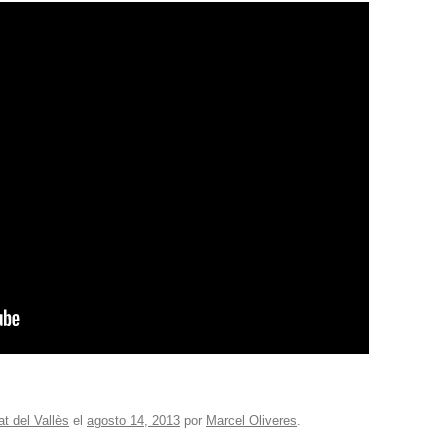
t del Vallès
el
agosto 14, 2013
por
Marcel Oliveres
.