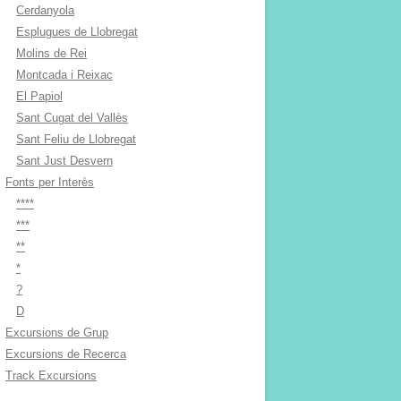
Cerdanyola
Esplugues de Llobregat
Molins de Rei
Montcada i Reixac
El Papiol
Sant Cugat del Vallès
Sant Feliu de Llobregat
Sant Just Desvern
Fonts per Interès
****
***
**
*
?
D
Excursions de Grup
Excursions de Recerca
Track Excursions