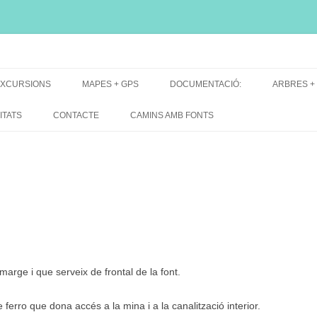
i, font natural, spring
XCURSIONS
MAPES + GPS
DOCUMENTACIÓ:
ARBRES +
DE GRUP
MAPES EXCURSIONS
ARBRES 
ITATS
CONTACTE
CAMINS AMB FONTS
DE RECERCA
MAPES + TRACKS + PERFILS
BARRAQUE
MAPA DE TOTES LES FONTS
arge i que serveix de frontal de la font.
 ferro que dona accés a la mina i a la canalització interior.