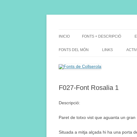
Saltar
al
contenido
Fes Fonts Fent Fonting, font, aigua, patrimon
Fonts de Collserola
INICIO
FONTS + DESCRIPCIÓ
E
FONTS DEL MÓN
LINKS
ACTIV
F027-Font Rosalia 1
Descripció:
Paret de totxo vist que aguanta un gran m
Situada a mitja alçada hi ha una porta de