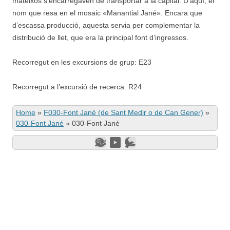
mateixos s’encarregaven de transportar a la capital. D’aquí, el
nom que resa en el mosaic «Manantial Jané». Encara que
d’escassa producció, aquesta servia per complementar la
distribució de llet, que era la principal font d’ingressos.
Recorregut en les excursions de grup: E23
Recorregut a l’excursió de recerca: R24
Home
»
F030-Font Jané (de Sant Medir o de Can Gener)
»
030-Font Jané
»
030-Font Jané