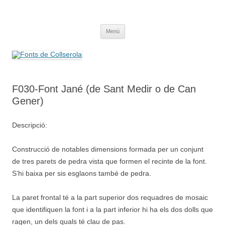
Saltar
al
Fonts de Collserola
contenido
Fes Fonts Fent Fonting, font, aigua, patrimoni, font natural, spring
Menú
F030-Font Jané (de Sant Medir o de Can
Gener)
Descripció:
Construcció de notables dimensions formada per un conjunt
de tres parets de pedra vista que formen el recinte de la font.
S’hi baixa per sis esglaons també de pedra.
La paret frontal té a la part superior dos requadres de mosaic
que identifiquen la font i a la part inferior hi ha els dos dolls que
ragen, un dels quals té clau de pas.