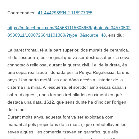
Coordenades:
41.4442989ºN 2.1189770ºE
https://m.facebook.com/345681115605969/photos/a.34570502
8936911/1090726841101389/?type=3&source=48
, ens diu:
La paret frontal, té a la part superior, dos murals de ceràmica.
El de l’esquerra, és l’original que va ser destrossat per la seva
connotació religiosa, durant la guerra civil. I el de la dreta, és
una còpia realitzada i donada per la Penya Regalèssia, fa uns
anys. Una porta metàl·lica que dóna accés a l’interior de la
cisterna i la mina. A l’esquerra, el sortidor amb escàs cabal, i
sobre d’aquest, unes formes treballades en ciment en què
destaca una data, 1612, que sens dubte ha d’indicar l’origen
de la font.
Durant molts anys, aquesta font va ser explotada com
manantial pels propietaris de la masia, que embotellaven les
seves aigües i les comercialitzaven en garrafes, que ells