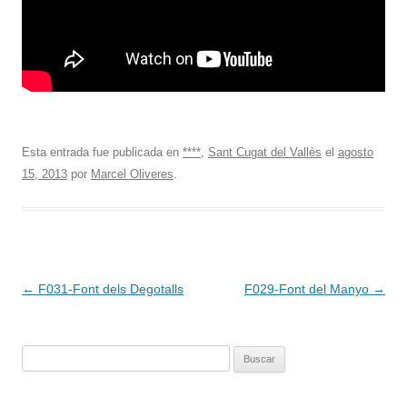
Esta entrada fue publicada en
****
,
Sant Cugat del Vallès
el
agosto
15, 2013
por
Marcel Oliveres
.
Navegación
←
F031-Font dels Degotalls
F029-Font del Manyo
→
de
entradas
Buscar: