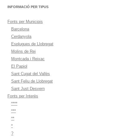
INFORMACIÓ PER TIPUS
Fonts per Municipis
Barcelona
Cerdanyola
Esplugues de Llobregat
Molins de Rei
Montcada i Reixac
El Papiol
Sant Cugat del Vallès
Sant Feliu de Llobregat
Sant Just Desvern
Fonts per Interès
****
***
**
*
?