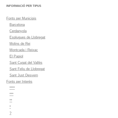
INFORMACIÓ PER TIPUS
Fonts per Municipis
Barcelona
Cerdanyola
Esplugues de Llobregat
Molins de Rei
Montcada i Reixac
El Papiol
Sant Cugat del Vallès
Sant Feliu de Llobregat
Sant Just Desvern
Fonts per Interès
****
***
**
*
?