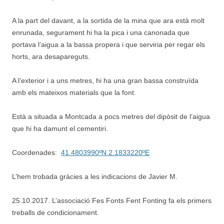
A la part del davant, a la sortida de la mina que ara està molt
enrunada, segurament hi ha la pica i una canonada que
portava l’aigua a la bassa propera i que serviria per regar els
horts, ara desapareguts.
A l’exterior i a uns metres, hi ha una gran bassa construïda
amb els mateixos materials que la font.
Està a situada a Montcada a pocs metres del dipòsit de l’aigua
que hi ha damunt el cementiri.
Coordenades:
41.4803990ºN 2.1833220ºE
L’hem trobada gràcies a les indicacions de Javier M.
25.10.2017. L’associació Fes Fonts Fent Fonting fa els primers
treballs de condicionament.