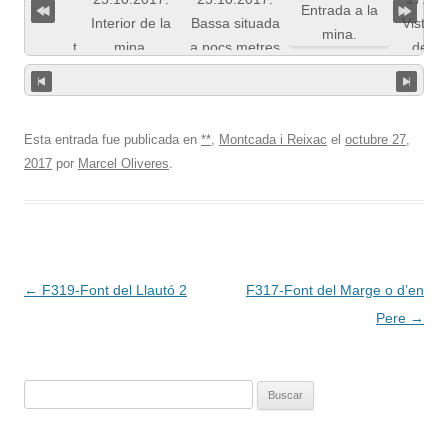
Esta entrada fue publicada en
**
,
Montcada i Reixac
el
octubre 27,
2017
por
Marcel Oliveres
.
Navegación
←
F319-Font del Llautó 2
F317-Font del Marge o d’en
de
Pere
→
entradas
Buscar: