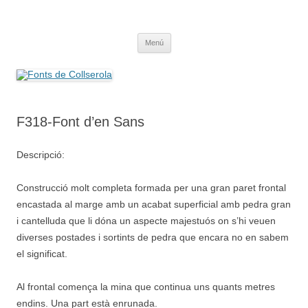
Saltar
al
Fonts de Collserola
contenido
Fes Fonts Fent Fonting, font, aigua, patrimoni, font natural, spring
Menú
F318-Font d’en Sans
Descripció:
Construcció molt completa formada per una gran paret frontal
encastada al marge amb un acabat superficial amb pedra gran
i cantelluda que li dóna un aspecte majestuós on s’hi veuen
diverses postades i sortints de pedra que encara no en sabem
el significat.
Al frontal comença la mina que continua uns quants metres
endins. Una part està enrunada.