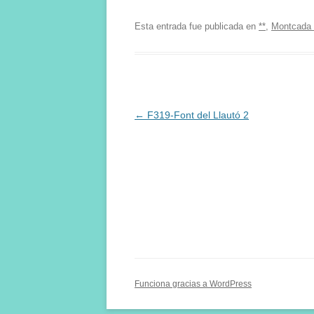
Esta entrada fue publicada en
**
,
Montcada 
Navegación
←
F319-Font del Llautó 2
de
entradas
Funciona gracias a WordPress