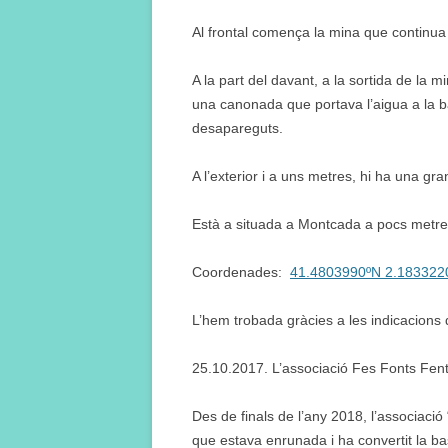
Al frontal comença la mina que continu
A la part del davant, a la sortida de la 
una canonada que portava l’aigua a la ba
desapareguts.
A l’exterior i a uns metres, hi ha una g
Està a situada a Montcada a pocs metres 
Coordenades:
41.4803990ºN 2.183322
L’hem trobada gràcies a les indicacions 
25.10.2017. L’associació Fes Fonts Fent
Des de finals de l’any 2018, l’associació 
que estava enrunada i ha convertit la bass