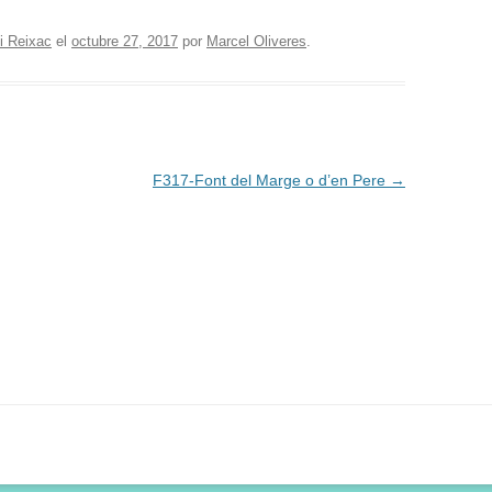
i Reixac
el
octubre 27, 2017
por
Marcel Oliveres
.
F317-Font del Marge o d’en Pere
→