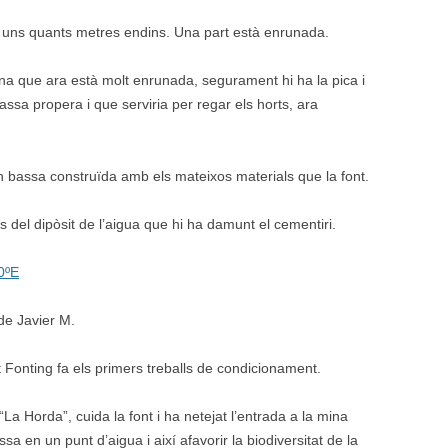
a uns quants metres endins. Una part està enrunada.
mina que ara està molt enrunada, segurament hi ha la pica i
ssa propera i que serviria per regar els horts, ara
ran bassa construïda amb els mateixos materials que la font.
del dipòsit de l’aigua que hi ha damunt el cementiri.
0ºE
de Javier M.
 Fonting fa els primers treballs de condicionament.
“La Horda”, cuida la font i ha netejat l’entrada a la mina
a en un punt d’aigua i així afavorir la biodiversitat de la