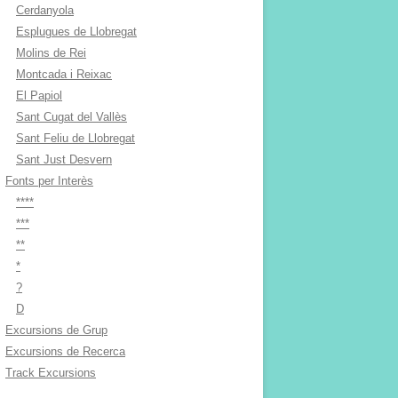
Cerdanyola
Esplugues de Llobregat
Molins de Rei
Montcada i Reixac
El Papiol
Sant Cugat del Vallès
Sant Feliu de Llobregat
Sant Just Desvern
Fonts per Interès
****
***
**
*
?
D
Excursions de Grup
Excursions de Recerca
Track Excursions