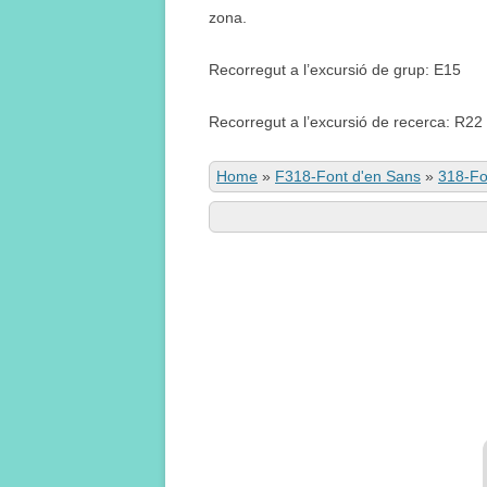
zona.
Recorregut a l’excursió de grup: E15
Recorregut a l’excursió de recerca: R22
Home
»
F318-Font d'en Sans
»
318-Fo