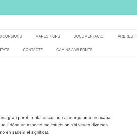
i, font natural, spring
XCURSIONS
MAPES + GPS
DOCUMENTACIÓ:
ARBRES +
DE GRUP
MAPES EXCURSIONS
ARBRES 
ITATS
CONTACTE
CAMINS AMB FONTS
DE RECERCA
MAPES + TRACKS + PERFILS
BARRAQUE
MAPA DE TOTES LES FONTS
una gran paret frontal encastada al marge amb un acabat
que li dóna un aspecte majestuós on s’hi veuen diverses
no en sabem el significat.