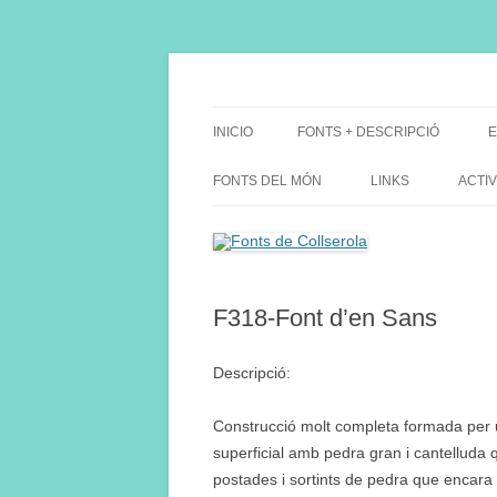
Saltar
al
contenido
Fes Fonts Fent Fonting, font, aigua, patrimon
Fonts de Collserola
INICIO
FONTS + DESCRIPCIÓ
E
FONTS DEL MÓN
LINKS
ACTIV
F318-Font d’en Sans
Descripció:
Construcció molt completa formada per 
superficial amb pedra gran i cantelluda 
postades i sortints de pedra que encara 