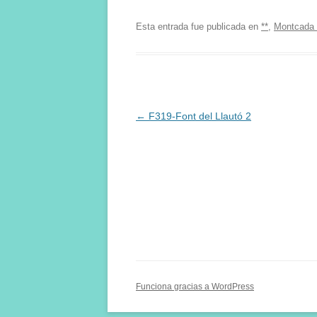
Esta entrada fue publicada en
**
,
Montcada 
Navegación
←
F319-Font del Llautó 2
de
entradas
Funciona gracias a WordPress