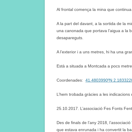
Al frontal comença la mina que continu
A la part del davant, a la sortida de la 
una canonada que portava l’aigua a la ba
desapareguts.
A l’exterior i a uns metres, hi ha una g
Està a situada a Montcada a pocs metres 
Coordenades:
41.4803990ºN 2.183322
L’hem trobada gràcies a les indicacions 
25.10.2017. L’associació Fes Fonts Fent
Des de finals de l’any 2018, l’associació 
que estava enrunada i ha convertit la bass