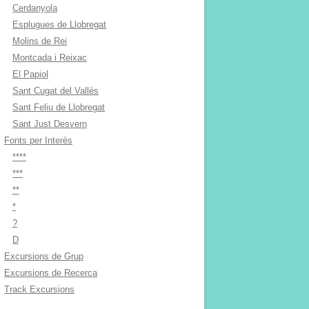
Cerdanyola
Esplugues de Llobregat
Molins de Rei
Montcada i Reixac
El Papiol
Sant Cugat del Vallès
Sant Feliu de Llobregat
Sant Just Desvern
Fonts per Interès
****
***
**
*
?
D
Excursions de Grup
Excursions de Recerca
Track Excursions