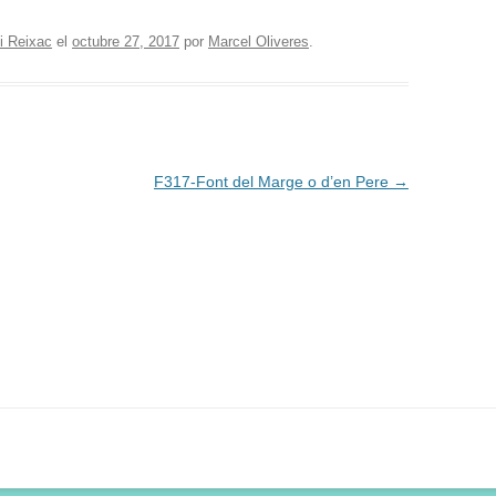
i Reixac
el
octubre 27, 2017
por
Marcel Oliveres
.
F317-Font del Marge o d’en Pere
→