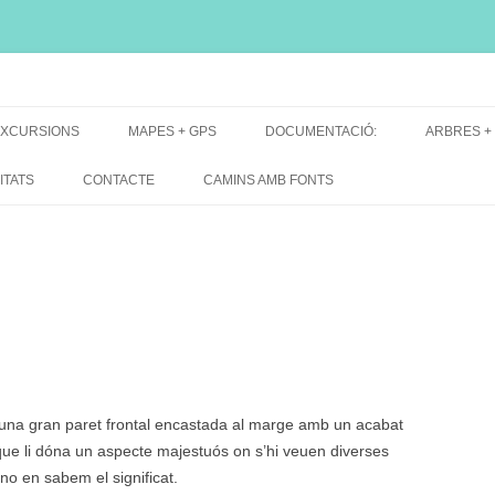
i, font natural, spring
XCURSIONS
MAPES + GPS
DOCUMENTACIÓ:
ARBRES +
DE GRUP
MAPES EXCURSIONS
ARBRES 
ITATS
CONTACTE
CAMINS AMB FONTS
DE RECERCA
MAPES + TRACKS + PERFILS
BARRAQUE
MAPA DE TOTES LES FONTS
una gran paret frontal encastada al marge amb un acabat
que li dóna un aspecte majestuós on s’hi veuen diverses
no en sabem el significat.