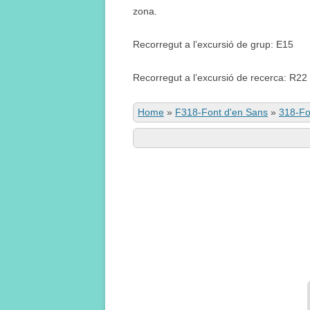
zona.
Recorregut a l’excursió de grup: E15
Recorregut a l’excursió de recerca: R22
Home
»
F318-Font d'en Sans
»
318-Fo