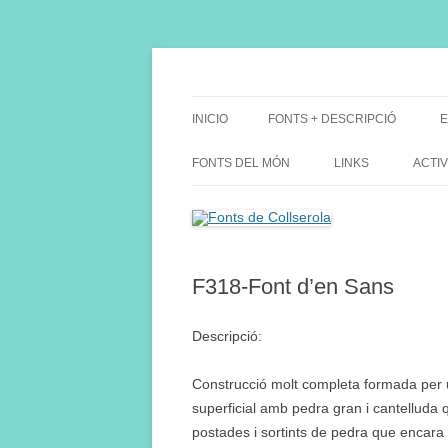
Saltar
al
contenido
Fes Fonts Fent Fonting, font, aigua, patrimon
Fonts de Collserola
INICIO
FONTS + DESCRIPCIÓ
E
FONTS DEL MÓN
LINKS
ACTIV
F318-Font d’en Sans
Descripció:
Construcció molt completa formada per 
superficial amb pedra gran i cantelluda 
postades i sortints de pedra que encara 