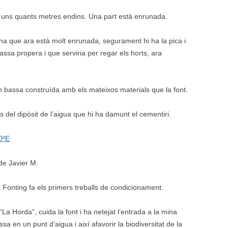
a uns quants metres endins. Una part està enrunada.
mina que ara està molt enrunada, segurament hi ha la pica i
ssa propera i que serviria per regar els horts, ara
ran bassa construïda amb els mateixos materials que la font.
del dipòsit de l’aigua que hi ha damunt el cementiri.
0ºE
de Javier M.
 Fonting fa els primers treballs de condicionament.
“La Horda”, cuida la font i ha netejat l’entrada a la mina
a en un punt d’aigua i així afavorir la biodiversitat de la