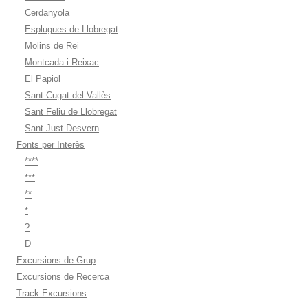
Cerdanyola
Esplugues de Llobregat
Molins de Rei
Montcada i Reixac
El Papiol
Sant Cugat del Vallès
Sant Feliu de Llobregat
Sant Just Desvern
Fonts per Interès
****
***
**
*
?
D
Excursions de Grup
Excursions de Recerca
Track Excursions