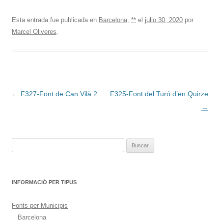
Esta entrada fue publicada en
Barcelona
,
**
el
julio 30, 2020
por
Marcel Oliveres
.
Navegación
←
F327-Font de Can Vilà 2
F325-Font del Turó d’en Quirze
de
→
entradas
Buscar:
INFORMACIÓ PER TIPUS
Fonts per Municipis
Barcelona