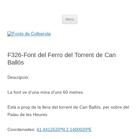
Saltar
al
Fonts de Collserola
contenido
Fes Fonts Fent Fonting, font, aigua, patrimoni, font natural, spring
Menú
F326-Font del Ferro del Torrent de Can
Ballós
Descripció:
La font ve d’una mina d’uns 60 metres.
Està a prop de la llera del torrent de Can Ballós, per sobre del
Palau de les Heures.
Coordenades:
41.4412520ºN 2.1400020ºE